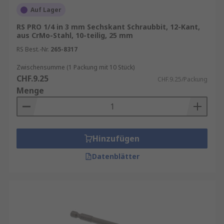
Auf Lager
durchführen.
RS PRO 1/4 in 3 mm Sechskant Schraubbit, 12-Kant,
Elektriker und Installateur
, die mit
aus CrMo-Stahl, 10-teilig, 25 mm
unterschiedlichen Schraubentypen
RS Best.-Nr.
265-8317
arbeiten.
Mechaniker
, die präzise und belastbare
Zwischensumme (1 Packung mit 10 Stück)
CHF.9.25
Werkzeuge benötigen.
CHF.9.25/Packung
Menge
DIY-Enthusiasten
, die Wert auf Flexibilität
und Ordnung legen.
Hinzufügen
Datenblätter