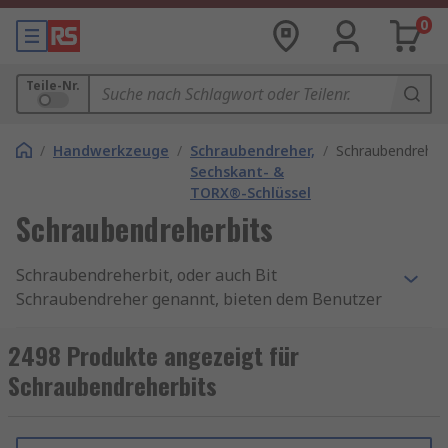
0
Teile-Nr.
/
Handwerkzeuge
/
Schraubendreher,
/
Schraubendreher
Sechskant- &
TORX®-Schlüssel
Schraubendreherbits
Schraubendreherbit, oder auch Bit
Schraubendreher genannt, bieten dem Benutzer
eine Mischung aus den am häufigsten
verwendeten Schraubendreherbits und sind
2498 Produkte angezeigt für
somit eine wünschenswerte Ergänzung für Ihren
Schraubendreherbits
Werkzeugsatz. Schraubendreherbits und Bitsätze
bestehen in der Regel aus Phillips-, Schlitz-,
Pozidriv- und Torx-Bits sowie einem Bithalter. Es