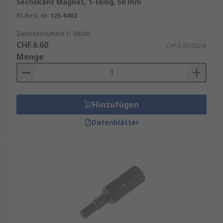
Sechskant Magnet, 1-teilig, 50 mm
Materialqualität
: Achten Sie auf
RS Best.-Nr.
125-0402
gehärteten Stahl und eine saubere
Verarbeitung.
Zwischensumme (1 Stück)
CHF.6.60
CHF.6.60/Stück
Magnetische Bit-Halterung
: Für einfaches
Menge
Einsetzen und sicheren Halt.
Kompakte und robuste
Aufbewahrungsbox
: Für Ordnung und
Schutz vor Verlust.
Hinzufügen
Markenqualität
: Hersteller wie Wiha,
Datenblätter
Wera, Bosch oder Makita stehen für
geprüfte Qualität und Zuverlässigkeit.
Anwendung Schraubendreherbitsatz
Ein Bitsatz ist ideal für:
Heimwerker
, die regelmäßig kleinere
Reparaturen oder Möbelmontagen