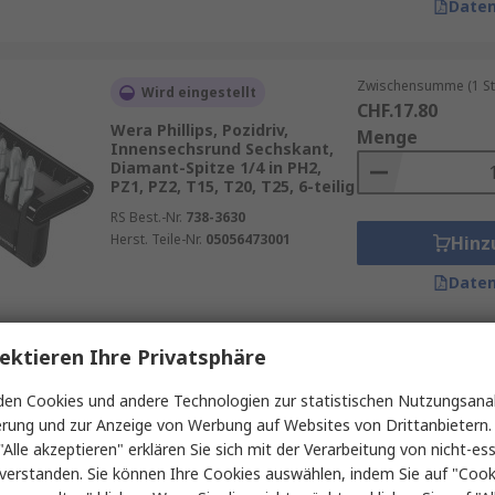
Daten
Zwischensumme (1 St
Wird eingestellt
CHF.17.80
Wera Phillips, Pozidriv,
Menge
Innensechsrund Sechskant,
Diamant-Spitze 1/4 in PH2,
PZ1, PZ2, T15, T20, T25, 6-teilig
RS Best.-Nr.
738-3630
Herst. Teile-Nr.
05056473001
Hinz
Daten
ektieren Ihre Privatsphäre
Zwischensumme (1 St
Auf Lager
CHF.13.29
en Cookies und andere Technologien zur statistischen Nutzungsanal
BETA Sechskant Vierkant,
Menge
erung und zur Anzeige von Werbung auf Websites von Drittanbietern.
Polypropylen 10 mm, 9-teilig
"Alle akzeptieren" erklären Sie sich mit der Verarbeitung von nicht-ess
RS Best.-Nr.
234-5272
verstanden. Sie können Ihre Cookies auswählen, indem Sie auf "Cook
Herst. Teile-Nr.
1281BG