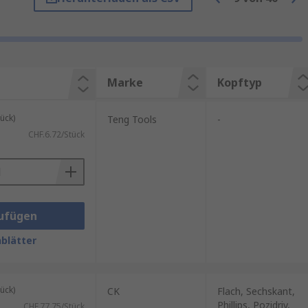
ößen, wie Kreuzschlitz (Phillips,
Marke
Kopftyp
tens gerüstet.
iff und der passende Bit. Dies
ück)
Teng Tools
-
CHF.6.72/Stück
Aufbewahrung ermöglichen. So
-Stahl, die für eine lange
ufügen
blätter
ück)
CK
Flach, Sechskant,
Phillips, Pozidriv,
CHF.77.75/Stück