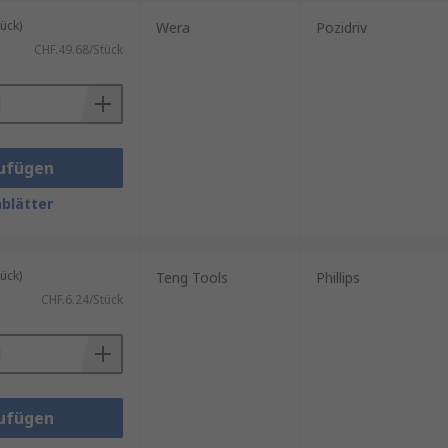
n führen kann.
ück)
Wera
Pozidriv
CHF.49.68/Stück
ufügen
blätter
ück)
Teng Tools
Phillips
CHF.6.24/Stück
ufügen