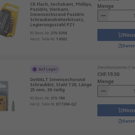
ezialprofilen, wie Torx, sind oft bei Fahrzeugen und Fahrr
CK Flach, Sechskant, Phillips,
Menge
Pozidriv, Vierkant,
 eines Gartenzauns oder der Reparatur eines Türgriffs – Bit
Innensechsrund Pozidriv
Schraubendreherbitsatz,
Legierungsstahl PZ1
RS Best.-Nr.
275-5358
Hinz
Herst. Teile-Nr.
T4502
tsatz sollte die gängigsten Bit-Typen und -Größen abdeck
Daten
d Sets mit Sonderbits empfehlenswert.
Materialien wie gehärteten Stahl, um eine lange Lebensdau
Zwischensumme (1 Se
Auf Lager
CHF.19.50
griff sollte gut in der Hand liegen und ein ergonomisches
DeWALT Innensechsrund
Menge
Schraubbit, Stahl T20, Länge
25 mm, 20-teilig
e RS PRO, Wiha, Wera oder Bosch bieten hochwertige Schr
RS Best.-Nr.
215-786
Herst. Teile-Nr.
DT7266-QZ
Hinz
Daten
ximieren, sollten Sie sie nach jeder Verwendung reinigen