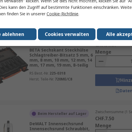
en verwalten" klicken. Wenn Sie dies nicht möchten, klicken Sie auf "Al
Hinz
Dies kann den Zugriff auf bestimmte Funktionen einschränken. Weite
en finden Sie in unserer
Cookie-Richtlinie
.
Daten
e ablehnen
Cookies verwalten
Alle akzep
Zwischensumme (1 St
Auf Lager
CHF.91.67
BETA Sechskant Steckhülse
Menge
Schlagtreiber-Bitsatz 5 mm, 6
mm, 8 mm, 10 mm, 12 mm, 14
mm, 17 mm, 19 mm, 8-teilig
RS Best.-Nr.
225-0318
Herst. Teile-Nr.
720ME/C8
Hinz
Daten
Zwischensumme (1 Se
Beim Hersteller auf Lager
CHF.7.50
DeWALT Innensechsrund
Menge
Innensechsrund Schraubbit,