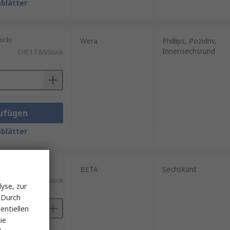
blätter
ück)
Wera
Phillips, Pozidriv,
Innensechsrund
CHF.17.80/Stück
ufügen
blätter
ück)
BETA
Sechskant
CHF.13.29/Stück
yse, zur
 Durch
entiellen
ie