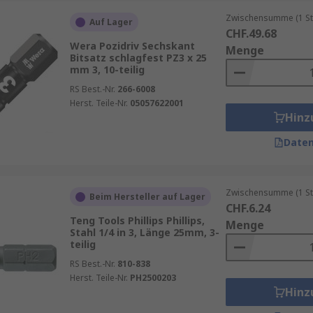
gneten Werkzeugen zu verwenden, da dies zu Beschädigunge
Zwischensumme (1 St
Auf Lager
CHF.49.68
Wera Pozidriv Sechskant
Menge
Bitsatz schlagfest PZ3 x 25
mm 3, 10-teilig
RS Best.-Nr.
266-6008
Herst. Teile-Nr.
05057622001
Hinz
Daten
Zwischensumme (1 St
Beim Hersteller auf Lager
CHF.6.24
Teng Tools Phillips Phillips,
Menge
Stahl 1/4 in 3, Länge 25mm, 3-
teilig
RS Best.-Nr.
810-838
Herst. Teile-Nr.
PH2500203
Hinz