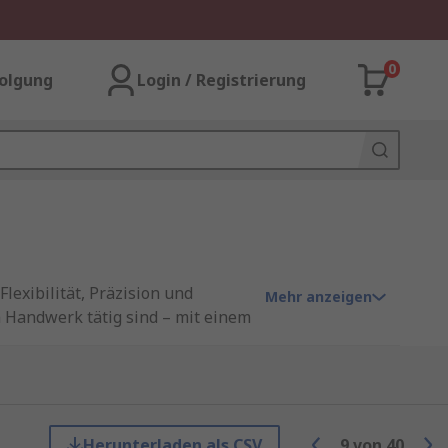
0
olgung
Login / Registrierung
exibilität, Präzision und
Mehr anzeigen
m Handwerk tätig sind – mit einem
on mit einem
eugeinsätze, die speziell für
herbitsätze leicht
Herunterladen als CSV
9
von
40