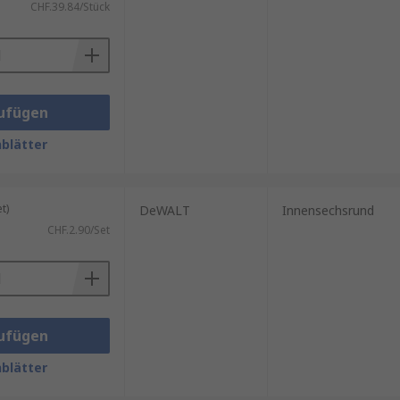
CHF.39.84/Stück
ufügen
blätter
t)
DeWALT
Innensechsrund
CHF.2.90/Set
ufügen
blätter