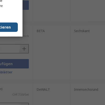
le
ufügen
re
blätter
tieren
ück)
BETA
Sechskant
CHF.91.67/Stück
ufügen
blätter
t)
DeWALT
Innensechsrund
CHF.7.50/Set