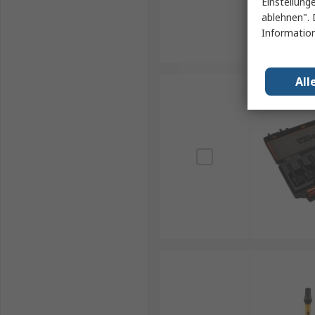
Einstellung
ablehnen". 
Information
All