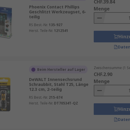
CHF.39.84
Phoenix Contact Phillips
Menge
Geschlitzt Werkzeugset, 6-
teilig
RS Best.-Nr.
135-927
Herst. Teile-Nr.
1212541
Hinz
Daten
Zwischensumme (1 Se
Beim Hersteller auf Lager
CHF.2.90
DeWALT Innensechsrund
Menge
Schraubbit, Stahl T25, Länge
12.3 cm, 2-teilig
RS Best.-Nr.
215-674
Herst. Teile-Nr.
DT70534T-QZ
Hinz
Daten