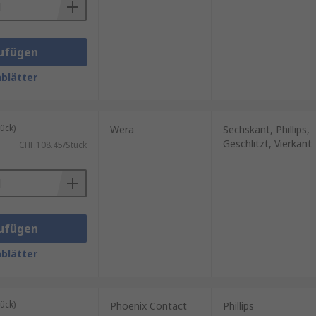
ufügen
blätter
ück)
Wera
Sechskant, Phillips,
Geschlitzt, Vierkant
CHF.108.45/Stück
ufügen
blätter
ück)
Phoenix Contact
Phillips