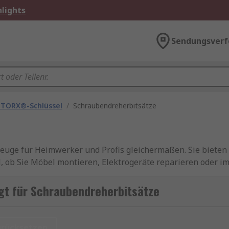
lights
Sendungsverf
 TORX®-Schlüssel
/
Schraubendreherbitsätze
ge für Heimwerker und Profis gleichermaßen. Sie bieten Fl
al, ob Sie Möbel montieren, Elektrogeräte reparieren oder i
mer das passende Werkzeug zur Hand.
gt für Schraubendreherbitsätze
lung verschiedener Schraubendreherbits, die in Kombinati
endet werden. Diese Bits sind kleine, austauschbare Werkz
. Dank ihrer kompakten Bauweise lassen sich Schraubendre
urücksetzen