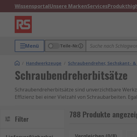
Wissensportal
Unsere Marken
Services
Produkthigh
Menü
Teile-Nr.
/
Handwerkzeuge
/
Schraubendreher, Sechskant- &
Schraubendreherbitsätze
Schraubendreherbitsätze sind unverzichtbare Werkzeu
Effizienz bei einer Vielzahl von Schraubarbeiten. Eg
hochwertigen Schraubendreherbitsatz haben Sie im
788 Produkte angezei
Ein Schraubendreherbitsatz besteht aus einer Samm
Filter
Schraubendrehergriff oder einem Akkuschrauber verw
unterschiedliche Schraubenköpfe entwickelt wurden
Vergleichen (0/8)
Z