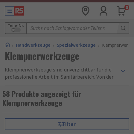
0
Teile-Nr.
/
Handwerkzeuge
/
Spezialwerkzeuge
/
Klempnerwerkz
Klempnerwerkzeuge
Klempnerwerkzeuge sind unverzichtbar für die
professionelle Arbeit im Sanitärbereich. Von der
Installation neuer Rohrleitungen bis zur
Reparatur von Sanitärsystemen – die Auswahl
58 Produkte angezeigt für
des passenden Werkzeugs entscheidet oft über
Klempnerwerkzeuge
den Erfolg eines Projekts.
Sanitärarbeiten erfordern Präzision, Kraft und
Filter
Know-how. Ohne die passenden Werkzeuge kann
selbst die einfachste Reparatur zur