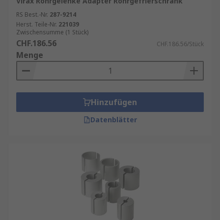
Virax Rohrgelenke Adapter Rohrgefrierschrank
RS Best.-Nr.
287-9214
Herst. Teile-Nr.
221039
Zwischensumme (1 Stück)
CHF.186.56
CHF.186.56/Stück
Menge
Hinzufügen
Datenblätter