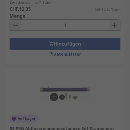
Materialqualität
: Werkzeuge aus
Zwischensumme (1 Stück)
rostfreiem Stahl oder gehärtetem Metall
CHF.12.35
CHF.12.35/Stück
sind langlebig und widerstandsfähig.
Menge
Ergonomie
: Griffe mit rutschfester
Beschichtung und guter Handhabung
erleichtern die Arbeit.
Hinzufügen
Markenqualität
: Bewährte Hersteller wie
Rothenberger, Ridgid oder Knipex bieten
Datenblätter
zuverlässige Produkte mit Garantie.
Kompatibilität
: Achten Sie darauf, dass die
Werkzeuge zu den verwendeten
Rohrsystemen passen.
Auf Lager
RS PRO Abflussreinigungsstangen Set Stangenset