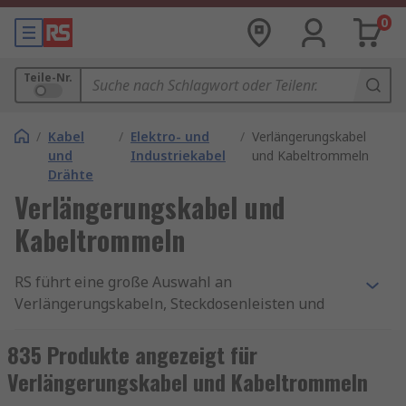
0
Teile-Nr.
/
Kabel
/
Elektro- und
/
Verlängerungskabel
und
Industriekabel
und Kabeltrommeln
Drähte
Verlängerungskabel und
Kabeltrommeln
RS führt eine große Auswahl an
Verlängerungskabeln, Steckdosenleisten und
Kabeltrommeln mit Qualitätsprodukten von
Marken wie
brennenstuhl
,
ABL Sursum
,
835 Produkte angezeigt für
Schneider Electric
,
Kopp
,
Legrand
sowie
RS PRO
,
Verlängerungskabel und Kabeltrommeln
unserer hauseigenen professionellen Marke.