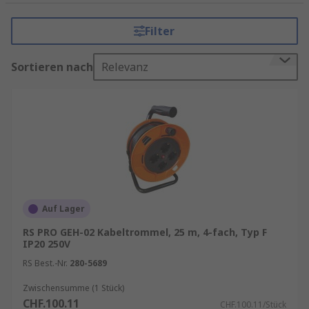
Wir führen Produkte
Filter
mit Leitung oder ohne Leitung sowie
schaltbar oder nicht-schaltbar
Sortieren nach
Relevanz
mit Überspannungsschutz und ohne
Überspannungsschutz
verschiedene Mantelmaterial wie z. B.
Neopren
,
PVC
, etc.
sowie nachhaltige Produkte, unsere
sogenannten
Better-World-Produkte
.
Auf Lager
Informationen zur spätesten Bestelluhrzeit für
eine garantierte Lieferung am nächsten Werktag
RS PRO GEH-02 Kabeltrommel, 25 m, 4-fach, Typ F
sowie zum Mindestbestellwert für eine
IP20 250V
kostenfreie Lieferung finden Sie auf der
RS Best.-Nr.
280-5689
jeweiligen Produktseite. RS ist Ihr
Zwischensumme (1 Stück)
Ansprechpartner für das Bestandsmanagement
CHF.100.11
CHF.100.11/Stück