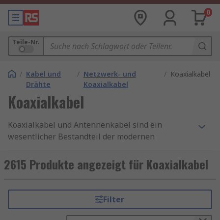
0
Teile-Nr.
/
Kabel und
/
Netzwerk- und
/
Koaxialkabel
Drähte
Koaxialkabel
Koaxialkabel
Koaxialkabel und Antennenkabel sind ein
wesentlicher Bestandteil der modernen
Kommunikationstechnologie. Obwohl sie oft
unbemerkt bleiben, spielen sie eine
2615 Produkte angezeigt für Koaxialkabel
entscheidende Rolle bei der Übertragung von
Daten, Signalen und Informationen in
zahlreichen Anwendungen, von Kabelfernsehen
Filter
bis zur Datenübertragung in
Computernetzwerken. Koaxialkabel sind ein