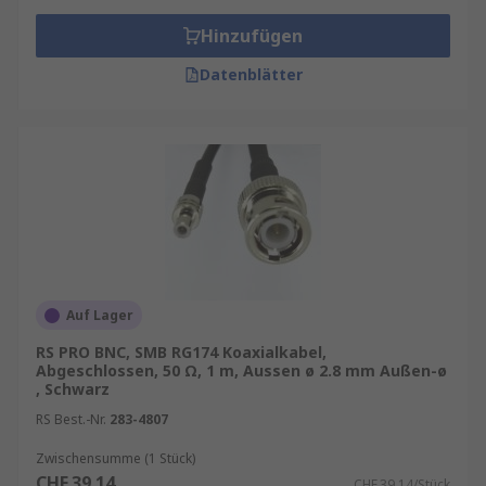
Hinzufügen
Datenblätter
Auf Lager
RS PRO BNC, SMB RG174 Koaxialkabel,
Abgeschlossen, 50 Ω, 1 m, Aussen ø 2.8 mm Außen-ø
, Schwarz
RS Best.-Nr.
283-4807
Zwischensumme (1 Stück)
CHF.39.14
CHF.39.14/Stück