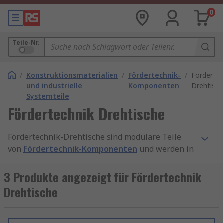
0
Teile-Nr.
/
Konstruktionsmaterialien
/
Fördertechnik-
/
Fördertec
und industrielle
Komponenten
Drehtisch
Systemteile
Fördertechnik Drehtische
Fördertechnik-Drehtische sind modulare Teile
von
Fördertechnik-Komponenten
und werden in
einer Vielzahl von Anwendungen in der Fertigung
und Landwirtschaft sowie in Vertriebszentren
3 Produkte angezeigt für Fördertechnik
eingesetzt. Sie können dort eingesetzt werden,
Drehtische
wo eine Richtungsänderung an einer
Produktionslinie erforderlich ist, und sie sollen
die Mitarbeiter bei ihrer Arbeit unterstützen und