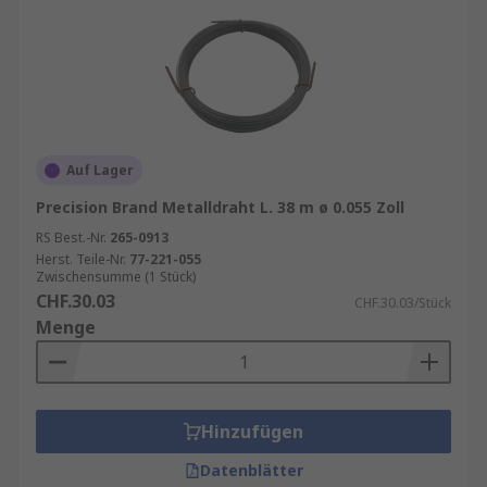
Wir bei RS haben einen Aktionsplan ESG 2030
aufgestellt, um eine nachhaltigere und
integrativere Welt zu unterstützen. Hier finden
Sie mehr zum
Thema nachhaltigere Welt
erschaffen
Auf Lager
Precision Brand Metalldraht L. 38 m ø 0.055 Zoll
RS Best.-Nr.
265-0913
Herst. Teile-Nr.
77-221-055
Zwischensumme (1 Stück)
CHF.30.03
CHF.30.03/Stück
Menge
Hinzufügen
Datenblätter