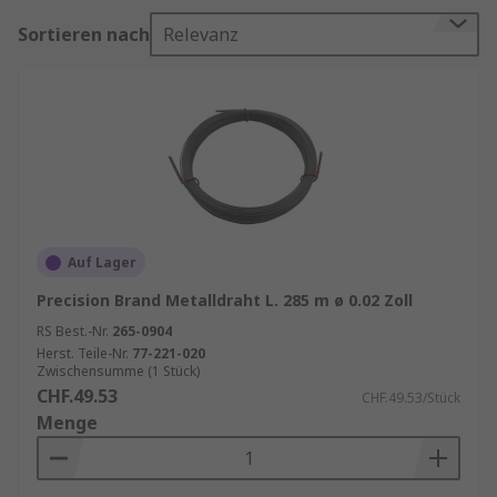
seiner physikalischen Eigenschaften ist
Sortieren nach
Relevanz
Metalldraht ein Material, das in zahlreichen
Anwendungsgebieten verwendet wird.
Verschiedene Arten von Metalldraht
Metalldraht kann aus unterschiedlichen
Metallen hergestellt werden, wobei jede Art ihre
eigenen speziellen Eigenschaften aufweist. Die
gängigsten Metalle, die zur Herstellung von
Auf Lager
Draht verwendet werden, sind:
Precision Brand Metalldraht L. 285 m ø 0.02 Zoll
Stahldraht
: Einer der am häufigsten
RS Best.-Nr.
265-0904
verwendeten Metalldrähte. Stahldraht ist
Herst. Teile-Nr.
77-221-020
Zwischensumme (1 Stück)
robust, widerstandsfähig und besonders
CHF.49.53
CHF.49.53/Stück
belastbar, was ihn ideal für den Einsatz im
Menge
Bauwesen und in der Industrie macht.
Verzinkter Stahldraht bietet zusätzlichen
Schutz gegen Korrosion.