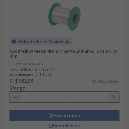
Vorbestellbares Neuprodukt
Goodfellow Metalldraht 4.5MPa Indium L. 5 m ø 0.75
mm
RS Best.-Nr.
636-275
Herst. Teile-Nr.
1000124383
Zwischensumme (1 Stück)
CHF.962.56
CHF.962.56/Stück
Menge
Hinzufügen
Datenblätter