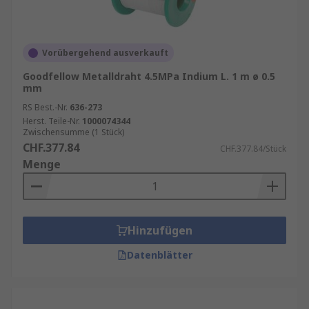
Vorübergehend ausverkauft
Goodfellow Metalldraht 4.5MPa Indium L. 1 m ø 0.5
mm
RS Best.-Nr.
636-273
Herst. Teile-Nr.
1000074344
Zwischensumme (1 Stück)
CHF.377.84
CHF.377.84/Stück
Menge
Hinzufügen
Datenblätter