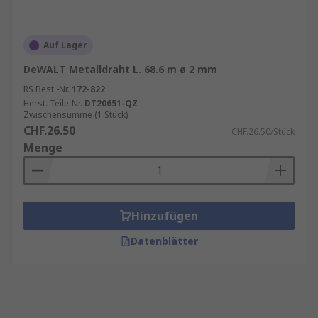
Auf Lager
DeWALT Metalldraht L. 68.6 m ø 2 mm
RS Best.-Nr.
172-822
Herst. Teile-Nr.
DT20651-QZ
Zwischensumme (1 Stück)
CHF.26.50
CHF.26.50/Stück
Menge
Hinzufügen
Datenblätter