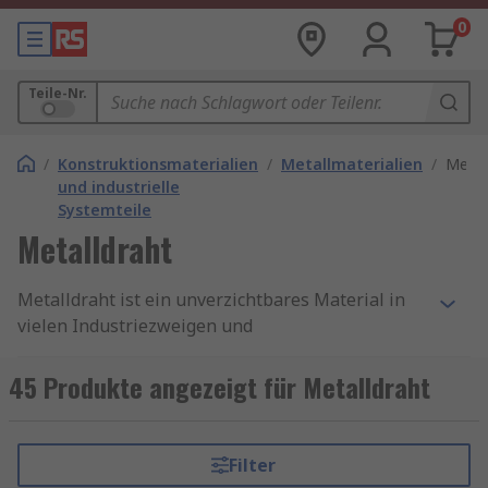
0
Teile-Nr.
/
Konstruktionsmaterialien
/
Metallmaterialien
/
Metal
und industrielle
Systemteile
Metalldraht
Metalldraht ist ein unverzichtbares Material in
vielen Industriezweigen und
Handwerksbereichen. Er wird in verschiedensten
Formen und Legierungen angeboten und spielt
45 Produkte angezeigt für Metalldraht
eine entscheidende Rolle bei der Herstellung von
Produkten in Bereichen wie Bau, Elektronik,
Kunsthandwerk und Landwirtschaft. Aufgrund
Filter
seiner vielseitigen Einsatzmöglichkeiten und