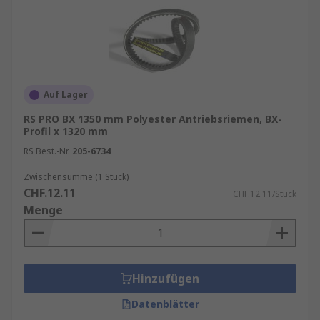
Umgebungsbedingungen (Hitze, Öl, Staub,
Feuchtigkeit)
Falls Sie unsicher sind, können Sie Ihren alten
Riemen einfach anhand der aufgedruckten
Auf Lager
Kennzeichnung identifizieren – oder Sie messen
RS PRO BX 1350 mm Polyester Antriebsriemen, BX-
die Länge und das Profil nach.
Profil x 1320 mm
RS Best.-Nr.
205-6734
Zwischensumme (1 Stück)
CHF.12.11
CHF.12.11/Stück
Menge
Hinzufügen
Datenblätter