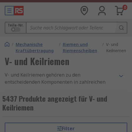
0
Teile-Nr.
/
Mechanische
/
Riemen und
/
V- und
Kraftübertragung
Riemenscheiben
Keilriemen
V- und Keilriemen
V‑ und Keilriemen gehören zu den
entscheidenden Komponenten in zahlreichen
industriellen und technischen Anwendungen. Sie
übertragen kraftvoll Drehbewegungen zwischen
5437 Produkte angezeigt für V- und
Wellen, sichern einen zuverlässigen
Keilriemen
Maschinenbetrieb und sorgen für eine effiziente
Leistungsübertragung. Wenn Sie einen
V‑Riemen oder Keilriemen kaufen möchten
,
Filter
stehen Ihnen heute extrem widerstandsfähige