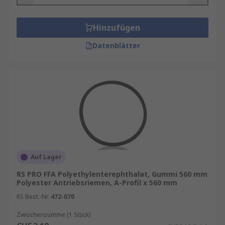
Typische Vorteile
Hinzufügen
Hohe Leistungsübertragung bei geringem
Datenblätter
Energieverlust
Leiser, vibrationsarmer Lauf
Hohe Lebensdauer dank verschleißfester
Materialien
Kostengünstige Lösung für viele Maschinen
Einfache Wartung und schneller Austausch
Diese Eigenschaften machen sie zu einer der am
weitesten verbreiteten Antriebslösungen in
Auf Lager
Handwerk, Industrie, Landtechnik und
RS PRO FFA Polyethylenterephthalat, Gummi 560 mm
Automatisierung.
Polyester Antriebsriemen, A-Profil x 560 mm
RS Best.-Nr.
472-070
Arten von V‑ und Keilriemen
Zwischensumme (1 Stück)