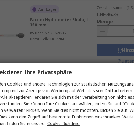
nd Hobby
Zwischensumme (1 St
Auf Lager
CHF.36.33
Facom Hydrometer Skala, L.
Menge
350 mm
RS Best.-Nr.
236-1247
Herst. Teile-Nr.
778A
Hinz
Daten
ektieren Ihre Privatsphäre
Zwischensumme (1 St
en Cookies und andere Technologien zur statistischen Nutzungsanal
Auf Lager
CHF.20.73
erung und zur Anzeige von Werbung auf Websites von Drittanbietern.
Brannan Hydrometer / 1.2 1
Menge
"Alle akzeptieren" erklären Sie sich mit der Verarbeitung von nicht-ess
15.6 °C, 0.002 SG Skala, L. 25
verstanden. Sie können Ihre Cookies auswählen, indem Sie auf "Cook
mm
en verwalten" klicken. Wenn Sie dies nicht möchten, klicken Sie auf "Al
RS Best.-Nr.
380-5044
Dies kann den Zugriff auf bestimmte Funktionen einschränken. Weite
Herst. Teile-Nr.
10/502/0
en finden Sie in unserer
Cookie-Richtlinie
.
Hinz