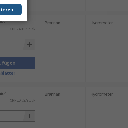
blätter
tieren
ück)
Brannan
Hydrometer
CHF.24.19/Stück
ufügen
blätter
ück)
Brannan
Hydrometer
CHF.20.73/Stück