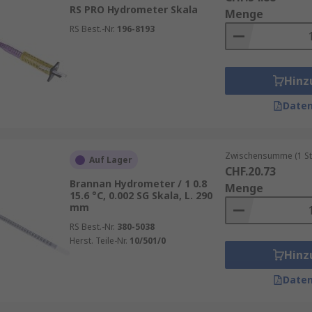
 In der
Chemie
dient es zur Bestimmung der Dichte von Flüs
RS PRO Hydrometer Skala
Menge
. Hier ist es wichtig, die Dichte der einzelnen Stoffe zu k
RS Best.-Nr.
196-8193
 zum Einsatz. Hier wird es verwendet, um den Alkoholgeha
Hinz
Daten
ten
überall dort verwendet, wo man die Dichte von Flüssi
Zwischensumme (1 St
Auf Lager
CHF.20.73
Brannan Hydrometer / 1 0.8
Menge
15.6 °C, 0.002 SG Skala, L. 290
iche Vorteile:
mm
RS Best.-Nr.
380-5038
isse
Herst. Teile-Nr.
10/501/0
Hinz
Daten
ienbeständiger Kunststoff