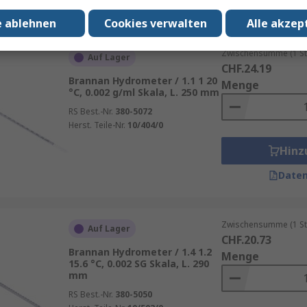
Daten
e ablehnen
Cookies verwalten
Alle akzep
Zwischensumme (1 St
Auf Lager
CHF.24.19
Brannan Hydrometer / 1.1 1 20
Menge
°C, 0.002 g/ml Skala, L. 250 mm
RS Best.-Nr.
380-5072
Herst. Teile-Nr.
10/404/0
Hinz
Daten
Zwischensumme (1 St
Auf Lager
CHF.20.73
Brannan Hydrometer / 1.4 1.2
Menge
15.6 °C, 0.002 SG Skala, L. 290
mm
RS Best.-Nr.
380-5050