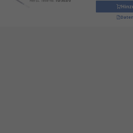
Herst. Teile-Nr.
10/503/0
Hinz
Daten