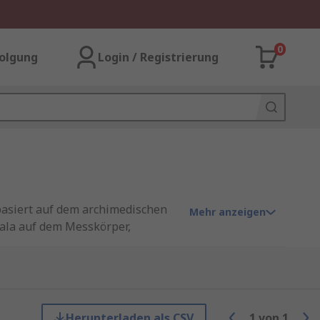
0
olgung
Login / Registrierung
 basiert auf dem archimedischen
Mehr anzeigen
Skala auf dem Messkörper,
re
Umwelt-Test- und
gsbereich sind sie mit
Herunterladen als CSV
1
von
1