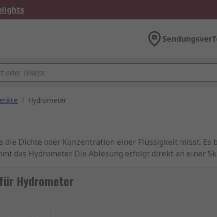
lights
Sendungsverf
eräte
/
Hydrometer
die Dichte oder Konzentration einer Flüssigkeit misst. Es
wimmt das Hydrometer. Die Ablesung erfolgt direkt an einer 
ige Technik nötig ist. Bitte browsen Sie auch durch unse
 für Hydrometer
emesser oder (Senk)Spindeln bezeichnet. Je nach Anwendun
für Alkohol, Zucker, Säuren oder Batteriesäure.
urücksetzen