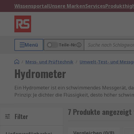
Wissensportal
Unsere Marken
Services
Produkthigh
Menü
Teile-Nr.
/
Mess- und Prüftechnik
/
Umwelt-Test- und Messg
Hydrometer
Ein Hydrometer ist ein schwimmendes Messgerät, das 
Prinzip: Je dichter die Flüssigkeit, desto höher sch
wodurch keine externe Stromversorgung oder aufwend
Messgeräte
-Kategorien
7 Produkte angezeigt
Filter
Hydrometer werden häufig auch als Aräometer, Dicht
unterschiedlichen Skalen ausgestattet, zum Beispiel 
Vergleichen (0/8)
Z