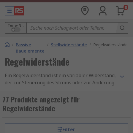
0
Teile-Nr.
/
Passive
/
Stellwiderstände
/
Regelwiderstände
Bauelemente
Regelwiderstände
Ein Regelwiderstand ist ein variabler Widerstand,
der zur Steuerung des Stroms oder zur Änderung
des Widerstands in einem Stromkreis verwendet
wird. Sie können damit den Widerstand in einem
77 Produkte angezeigt für
Stromkreis ohne Unterbrechung variieren.
Regelwiderstände
Regelwiderstände sind sehr ähnlich aufgebaut
wie Potenziometer, jedoch für den Betrieb mit
höheren Strömen ausgelegt. Regelwiderstände
Filter
kommen in Motordrehzahlregelungen,