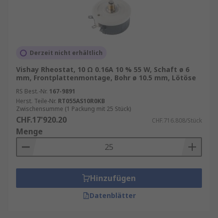
Derzeit nicht erhältlich
Vishay Rheostat, 10 Ω 0.16A 10 % 55 W, Schaft ø 6
mm, Frontplattenmontage, Bohr ø 10.5 mm, Lötöse
RS Best.-Nr.
167-9891
Herst. Teile-Nr.
RT055AS10R0KB
Zwischensumme (1 Packung mit 25 Stück)
CHF.17'920.20
CHF.716.808/Stück
Menge
Hinzufügen
Datenblätter