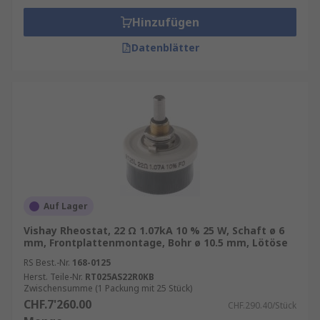
Hinzufügen
Datenblätter
Auf Lager
Vishay Rheostat, 22 Ω 1.07kA 10 % 25 W, Schaft ø 6
mm, Frontplattenmontage, Bohr ø 10.5 mm, Lötöse
RS Best.-Nr.
168-0125
Herst. Teile-Nr.
RT025AS22R0KB
Zwischensumme (1 Packung mit 25 Stück)
CHF.7'260.00
CHF.290.40/Stück