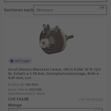
Dimmerschaltern und allen Anwendungen zum
Sortieren nach
Relevanz
Einsatz, die eine Steuerung des elektrischen
Stroms erfordern.
Wie funktionieren Regelwiderstände?
Regelwiderstände verwenden zwei Anschlüsse,
selbst wenn drei Klemmen vorhanden sind. Der
erste Anschluss befindet sich am einen Ende des
Widerstandselements und der andere Anschluss
Auf Lager
am Schleifer (Gleitkontakt). Um einen
Arcol Ohmite Rheostat Linear, 100 Ω 0.36A 10 % 12.5
isolierenden Keramikkern wickelt sich ein
W, Schaft ø 3.18 mm, Frontplattenmontage, Bohr ø
Widerstandsdraht, wenn der Schleifer über die
6.35 mm, Lot
Wicklungen gleitet. So wird der Stromfluss
RS Best.-Nr.
144-5521
geändert.
Herst. Teile-Nr.
RES100E
Zwischensumme (1 Stück)
Typen von Regelwiderständen
CHF.194.08
CHF.194.08/Stück
Menge