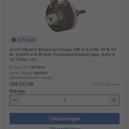
Auf Lager
Arcol Ohmite Rheostat Linear, 500 Ω 0.316A 10 % 50
W, Schaft ø 6.35 mm, Frontplattenmontage, Bohr ø
12.7 mm, Lot
RS Best.-Nr.
144-5534
Herst. Teile-Nr.
RJS500E
Zwischensumme (1 Stück)
CHF.273.88
CHF.273.88/Stück
Menge
Hinzufügen
Datenblätter