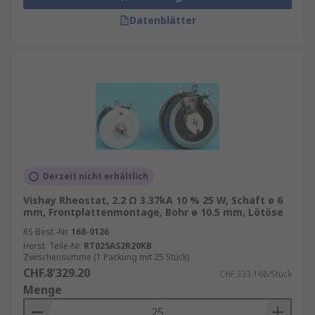
Datenblätter
Derzeit nicht erhältlich
Vishay Rheostat, 2.2 Ω 3.37kA 10 % 25 W, Schaft ø 6
mm, Frontplattenmontage, Bohr ø 10.5 mm, Lötöse
RS Best.-Nr.
168-0126
Herst. Teile-Nr.
RT025AS2R20KB
Zwischensumme (1 Packung mit 25 Stück)
CHF.8'329.20
CHF.333.168/Stück
Menge