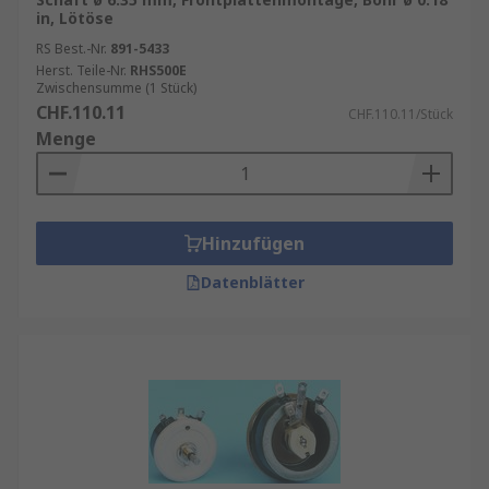
in, Lötöse
RS Best.-Nr.
891-5433
Herst. Teile-Nr.
RHS500E
Zwischensumme (1 Stück)
CHF.110.11
CHF.110.11/Stück
Menge
Hinzufügen
Datenblätter