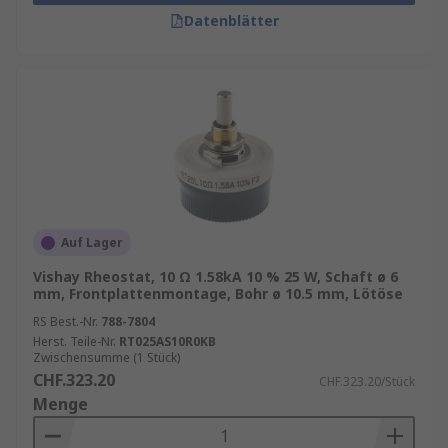
Datenblätter
Auf Lager
Vishay Rheostat, 10 Ω 1.58kA 10 % 25 W, Schaft ø 6
mm, Frontplattenmontage, Bohr ø 10.5 mm, Lötöse
RS Best.-Nr.
788-7804
Herst. Teile-Nr.
RT025AS10R0KB
Zwischensumme (1 Stück)
CHF.323.20
CHF.323.20/Stück
Menge