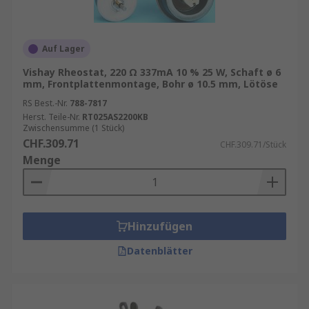
Auf Lager
Vishay Rheostat, 220 Ω 337mA 10 % 25 W, Schaft ø 6
mm, Frontplattenmontage, Bohr ø 10.5 mm, Lötöse
RS Best.-Nr.
788-7817
Herst. Teile-Nr.
RT025AS2200KB
Zwischensumme (1 Stück)
CHF.309.71
CHF.309.71/Stück
Menge
Hinzufügen
Datenblätter