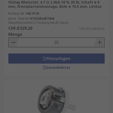
Vishay Rheostat, 4.7 Ω 2.3kA 10 % 25 W, Schaft ø 6
mm, Frontplattenmontage, Bohr ø 10.5 mm, Lötöse
RS Best.-Nr.
168-0128
Herst. Teile-Nr.
RT025AS4R70KB
Zwischensumme (1 Packung mit 25 Stück)
CHF.8'329.20
CHF.333.168/Stück
Menge
Hinzufügen
Datenblätter