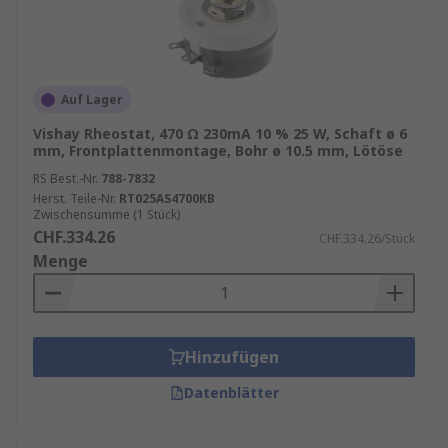
Auf Lager
Vishay Rheostat, 470 Ω 230mA 10 % 25 W, Schaft ø 6
mm, Frontplattenmontage, Bohr ø 10.5 mm, Lötöse
RS Best.-Nr.
788-7832
Herst. Teile-Nr.
RT025AS4700KB
Zwischensumme (1 Stück)
CHF.334.26
CHF.334.26/Stück
Menge
Hinzufügen
Datenblätter