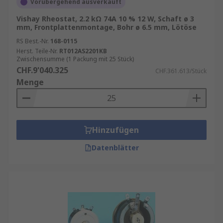
Vorübergehend ausverkauft
Vishay Rheostat, 2.2 kΩ 74A 10 % 12 W, Schaft ø 3
mm, Frontplattenmontage, Bohr ø 6.5 mm, Lötöse
RS Best.-Nr.
168-0115
Herst. Teile-Nr.
RT012AS2201KB
Zwischensumme (1 Packung mit 25 Stück)
CHF.9'040.325
CHF.361.613/Stück
Menge
Hinzufügen
Datenblätter