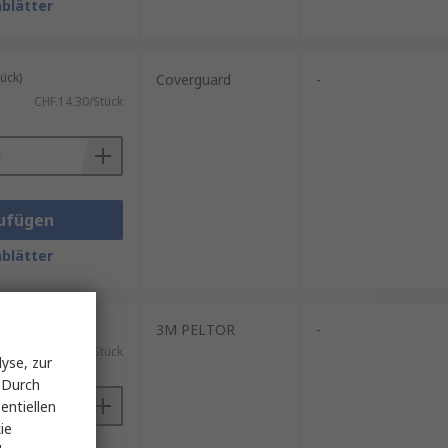
blätter
ück)
Coverguard
-
CHF.14.30/Stück
ufügen
blätter
ück)
3M PELTOR
-
CHF.26.44/Stück
yse, zur
 Durch
entiellen
ie