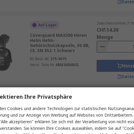
Daten
Zwischensumme (1 St
Auf Lager
CHF.14.30
Coverguard MAX300 Hören
Menge
Helm Helm-
Gehörschutzkapseln, 30 dB,
CE, EN 352-1 Schwarz
RS Best.-Nr.
275-9675
Herst. Teile-Nr.
6MX3000NSI
Hinz
Daten
ektieren Ihre Privatsphäre
Zwischensumme (1 St
Derzeit nicht erhältlich
CHF.26.44
en Cookies und andere Technologien zur statistischen Nutzungsanal
3M PELTOR Optime II Helm
Menge
erung und zur Anzeige von Werbung auf Websites von Drittanbietern.
Helm-Gehörschutzkapseln, 31
dB, EN 352:2020 Schwarz
"Alle akzeptieren" erklären Sie sich mit der Verarbeitung von nicht-ess
verstanden. Sie können Ihre Cookies auswählen, indem Sie auf "Cook
RS Best.-Nr.
137-0050