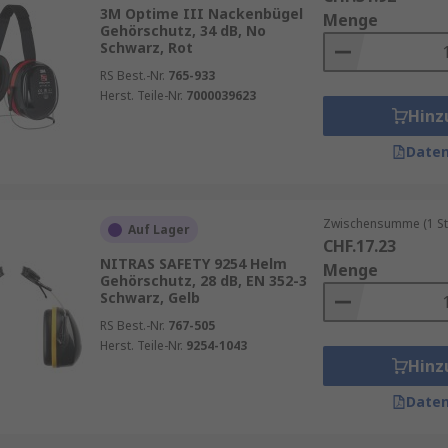
3M Optime III Nackenbügel
Menge
Gehörschutz, 34 dB, No
Schwarz, Rot
wichtige Aspekte zu beachten, um den optimalen Schutz und
RS Best.-Nr.
765-933
Herst. Teile-Nr.
7000039623
s SNR (Single Number Rating) bezeichnet, gibt an, wie s
Hinz
 besser der Schutz. Für den Einsatz in extrem lauten Umge
Daten
 Ohrpolster und einen verstellbaren Bügel, um einen beque
 Komfort, da sie sich perfekt an die Kopfform anpassen.
Zwischensumme (1 St
Auf Lager
CHF.17.23
ützer sind mit zusätzlichen Funktionen ausgestattet, wie 
NITRAS SAFETY 9254 Helm
Menge
möglichen, oder mit Bluetooth-Technologie, um Musik ode
Gehörschutz, 28 dB, EN 352-3
Schwarz, Gelb
RS Best.-Nr.
767-505
lien und eine solide Verarbeitung sind entscheidend für di
Herst. Teile-Nr.
9254-1043
e Ohrpolster leicht austauschbar sind und das Produkt einf
Hinz
Daten