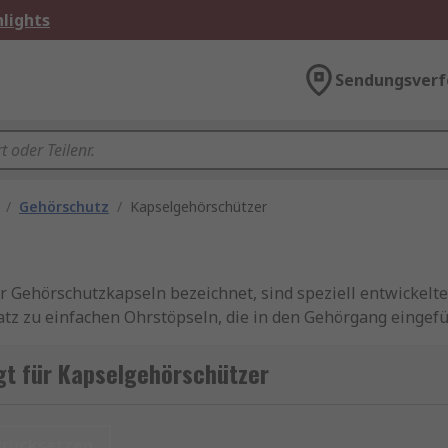
lights
Sendungsverf
/
Gehörschutz
/
Kapselgehörschützer
r Gehörschutzkapseln bezeichnet, sind speziell entwickelt
z zu einfachen Ohrstöpseln, die in den Gehörgang eingef
urch einen umfassenderen Schutz. Sie bestehen in der Reg
en Materialien, die eine effektive Reduzierung der Umgeb
gt für Kapselgehörschützer
urücksetzen