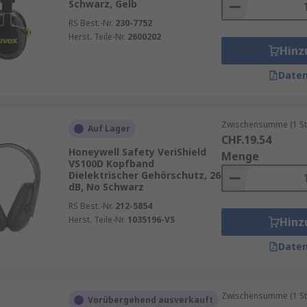
Schwarz, Gelb
RS Best.-Nr.
230-7752
Herst. Teile-Nr.
2600202
Hinz
Daten
Zwischensumme (1 St
Auf Lager
CHF.19.54
Honeywell Safety VeriShield
Menge
VS100D Kopfband
Dielektrischer Gehörschutz, 26
dB, No Schwarz
RS Best.-Nr.
212-5854
Herst. Teile-Nr.
1035196-VS
Hinz
Daten
Zwischensumme (1 St
Vorübergehend ausverkauft