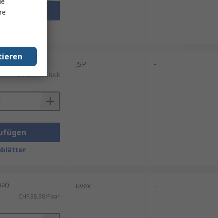
le
ufügen
re
blätter
tieren
ück)
JSP
-
CHF.51.47/Stück
ufügen
blätter
ar)
uvex
-
CHF.38.38/Paar