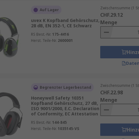
Zwischensumme (1 St
Auf Lager
CHF.29.12
uvex K Kopfband Gehörschutz,
Menge
28 dB, EN 352-1, CE Schwarz
RS Best.-Nr.
175-4416
Herst. Teile-Nr.
2600001
Hinz
Daten
Zwischensumme (1 St
Begrenzter Lagerbestand
CHF.22.98
Honeywell Safety 10351
Menge
Kopfband Gehörschutz, 27 dB,
ISO 9001/2000, E.C. Declaration
of Conformity, EC Attestation
RS Best.-Nr.
144-845
Herst. Teile-Nr.
1035145-VS
Hinz