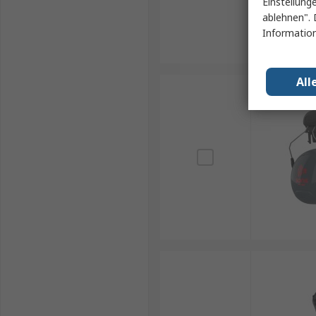
Einstellung
ablehnen". 
Information
All