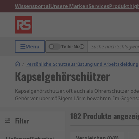
Wissensportal
Unsere Marken
Services
Produkthigh
Menü
Teile-Nr.
/
Persönliche Schutzausrüstung und Arbeitskleidung
Kapselgehörschützer
Kapselgehörschützer, oft auch als Ohrenschützer ode
Gehör vor übermäßigem Lärm bewahren. Im Gegensat
Kapselgehörschützer das gesamte Ohr und bieten dad
Schaumstoff, Kunststoff und anderen schalldämmend
182 Produkte angezei
Filter
Ratgeber für Gehörschutz
Vorteile von Kapselgehörschützern
Vergleichen (0/8)
Z