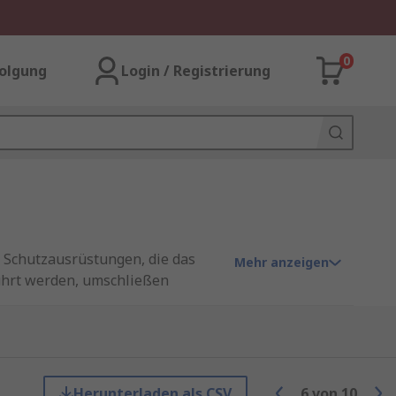
0
olgung
Login / Registrierung
e Schutzausrüstungen, die das
Mehr anzeigen
ührt werden, umschließen
el aus einer Kombination von
ungsgeräusche ermöglichen.
Herunterladen als CSV
6
von
10