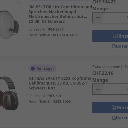
CHF.704.23
3M PELTOR LiteCom Hören und
Menge
Sprechen Nackenbügel
Elektronischer Gehörschutz,
32 dB, CE Schwarz
RS Best.-Nr.
884-2398
Herst. Teile-Nr.
MT53H7B4400
Hinz
Daten
Zwischensumme (1 St
Auf Lager
CHF.22.16
NITRAS SAFETY 9253 Kopfband
Menge
Gehörschutz, 33 dB, EN 352-1
Schwarz, Rot
RS Best.-Nr.
767-504
Herst. Teile-Nr.
9253-1060
Hinz
Daten