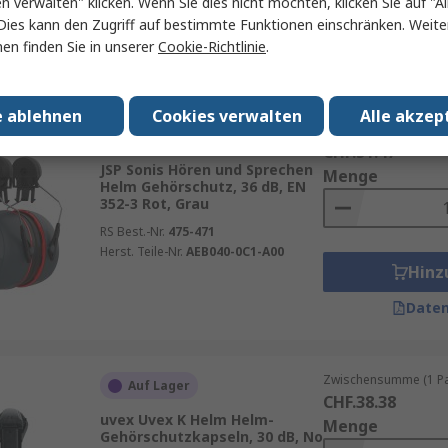
en verwalten" klicken. Wenn Sie dies nicht möchten, klicken Sie auf "Al
Herst. Teile-Nr.
H520P3H-410-GQ
Hinz
Dies kann den Zugriff auf bestimmte Funktionen einschränken. Weite
en finden Sie in unserer
Cookie-Richtlinie
.
Daten
e ablehnen
Cookies verwalten
Alle akzep
Zwischensumme (1 St
Wird eingestellt
CHF.51.47
JSP Sonis Hören und Sprechen
Menge
Helm Gehörschutz, 36 dB, EN
352-3 Rot, Grau
RS Best.-Nr.
475-471
Herst. Teile-Nr.
AEB040-0C1-A00
Hinz
Daten
Zwischensumme (1 Pa
Auf Lager
CHF.38.38
uvex Uvex K Helm Helm-
Menge
Gehörschutzkapseln, 30 dB, No