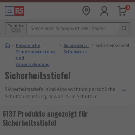
0
Teile-Nr.
/
Persönliche
/
Sicherheits-
/
Sicherheitsstiefel
Schutzausrüstung
Schuhwerk
und
Arbeitskleidung
Sicherheitsstiefel
Sicherheitsstiefel sind eine wichtige persönliche
Schutzausrüstung, sowohl zum Schutz in
gefährlichen Umgebungen als auch zum Schutz
vor Stößen. Egal, ob Sie schwere Gegenstände
6137 Produkte angezeigt für
handhaben oder mit Chemikalien arbeiten, ein
Sicherheitsstiefel
geeigneter Fußschutz ist in vielen
Arbeitsumgebungen eine Standardanforderung.