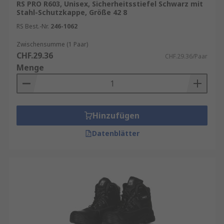
RS PRO R603, Unisex, Sicherheitsstiefel Schwarz mit
bequemere Schuhe erhältlich. Ob ein
Stahl-Schutzkappe, Größe 42 8
Sicherheitsturnschuh mit polymerverstärkten
RS Best.-Nr.
246-1062
Zehen oder rutschfeste Sohlen für Bereiche mit
Zwischensumme (1 Paar)
rutschigem Boden, Sicherheitsschuhe müssen
CHF.29.36
CHF.29.36/Paar
nicht sperrig und unbequem sein.
Menge
Spezialumgebung
Sicherheitsschuhe sind auch im Labor wichtig,
Hinzufügen
und es stehen zudem antibakterielle und ESD-
sichere Schuhe zur Verfügung.
Datenblätter