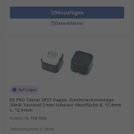
Tastschalter werden in zwei grundlegenden
Varianten angeboten: –
Taster
für momentane
Hinzufügen
Eingaben –
Schalter
für mechanische Ein‑/Aus‑
oder Umschaltfunktionen
Datenblätter
Tastschalter sind mit verschiedenen elektrischen
Anschlusstypen erhältlich, darunter: –
Durchsteckmontage
(THT) für robuste
Leiterplattenkontakte –
SMD‑Montage
für
automatisierte, platzsparende Bestückung –
Gerade
Anschlüsse für standardisierte
PCB‑Layouts –
Klemmenanschlüsse
für modulare
Verdrahtungen –
Lötanschluss
für dauerhaft
Auf Lager
verlötete Installationen
RS PRO Taster SPST Kappe, Durchsteckmontage
30mA Tastend 2 mm Schwarz Oberfläche B. 12.4mm
Die Komponenten gibt es in vielen Größen,
L. 12.4 mm
Profilen und Betätigungsgeometrien für
RS Best.-Nr.
734-7353
unterschiedliche Geräteanforderungen.
Kompakte Formen eignen sich für
Zwischensumme (1 Stück)