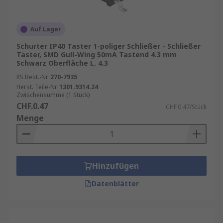
Auf Lager
Schurter IP40 Taster 1-poliger Schließer - Schließer
Taster, SMD Gull-Wing 50mA Tastend 4.3 mm
Schwarz Oberfläche L. 4.3
RS Best.-Nr.
270-7935
Herst. Teile-Nr.
1301.9314.24
Zwischensumme (1 Stück)
CHF.0.47
CHF.0.47/Stück
Menge
Hinzufügen
Datenblätter