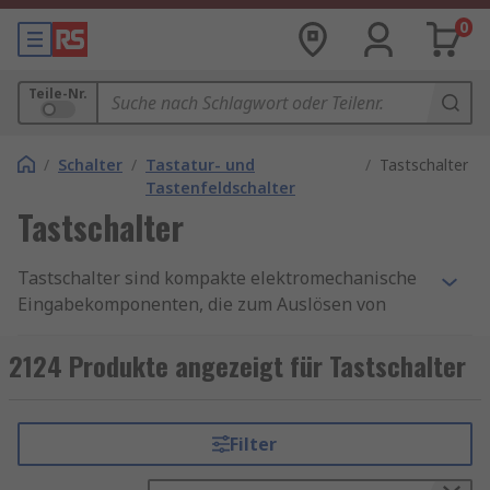
0
Teile-Nr.
/
Schalter
/
Tastatur- und
/
Tastschalter
Tastenfeldschalter
Tastschalter
Tastschalter sind kompakte elektromechanische
Eingabekomponenten, die zum Auslösen von
Steuer‑, Signal‑ und Bedienschaltungen in einer
Vielzahl elektronischer Geräte eingesetzt
2124 Produkte angezeigt für Tastschalter
werden. Sie kommen in Unterhaltungselektronik,
Industriesteuerungen, Automobilmodulen,
Smart‑Home‑Geräten, medizinischen
Filter
Instrumenten und Kommunikationssystemen
zum Einsatz. Durch ihre fein abgestimmte