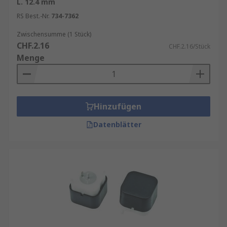
L. 12.4 mm
Benutzeroberflächen, Funktionsschalter,
RS Best.-Nr.
734-7362
Sicherheitssteuerungen, Reset‑Tasten oder
Gerätemenü‑Navigation. Dank ihrer hohen
Zwischensumme (1 Stück)
Langlebigkeit, definierten Betätigungskräfte und
CHF.2.16
CHF.2.16/Stück
zuverlässigen Kontaktoberflächen eignen sie sich
Menge
sowohl für häufig betätigte Systeme als auch für
hochwertige Designs mit anspruchsvollen
Haptikanforderungen. Ergänzendes Zubehör wie
Tasterkappen
, Abdichtungen oder
Hinzufügen
Montagerahmen
erweitert den
Datenblätter
Funktionsumfang zusätzlich und passt die
Bedienung an spezifische Geräteanforderungen
an.
Tastschalter kaufen
RS bietet ein umfangreiches Sortiment an
Tastschaltern, einschließlich Taster,
SMD Taster
,