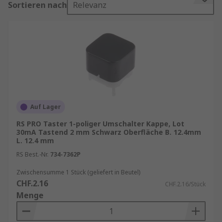
Sortieren nach
Relevanz
Mechanik ermöglichen sie ein präzises
Betätigungsgefühl, hohe Wiederholgenauigkeit
und eine zuverlässige Kontaktierung.
Tastschalter sind in zahlreichen Bauformen
verfügbar, darunter Taster, SMD Taster und
weitere Schaltervarianten, die für
unterschiedliche Betätigungswege, Einbauhöhen
und Rastermaße optimiert sind. Dank ihrer
kompakten Abmessungen lassen sie sich selbst
Auf Lager
in sehr dichten Leiterplattenlayouts und
RS PRO Taster 1-poliger Umschalter Kappe, Lot
miniaturisierten Gerätedesigns integrieren.
30mA Tastend 2 mm Schwarz Oberfläche B. 12.4mm
L. 12.4 mm
Unternehmen, die langlebige, präzise und
platzsparende Eingabeelemente benötigen,
RS Best.-Nr.
734-7362P
finden bei RS ein umfassendes Sortiment an
Zwischensumme 1 Stück (geliefert in Beutel)
Tastschaltern für professionelle Anwendungen.
CHF.2.16
CHF.2.16/Stück
Menge
Wichtige Eigenschaften von Tastschaltern