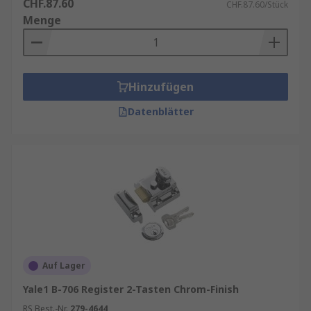
CHF.87.60
CHF.87.60/Stück
Menge
Hinzufügen
Datenblätter
Auf Lager
Yale1 B-706 Register 2-Tasten Chrom-Finish
RS Best.-Nr.
279-4644