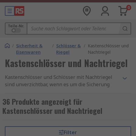
0
Teile-Nr.
/
Sicherheit &
/
Schlösser &
/
Kastenschlösser und
Eisenwaren
Riegel
Nachtriegel
Kastenschlösser und Nachtriegel
Kastenschlösser und Schlösser mit Nachtriegel
sind unverzichtbar, wenn es um die Sicherung
Ihrer Räume geht. Dank dieser zuverlässigen
Lösungen für Türbeschläge brauchen Sie sich
36 Produkte angezeigt für
keine Sorgen zu machen und können Ihr
Kastenschlösser und Nachtriegel
Eigentum besser schützen. Entdecken Sie unser
Angebot an hochwertigen Kastenschlössern und
Schlössern mit Nachtriegel von RS, um Ihre
Filter
Sicherheit zu erhöhen.