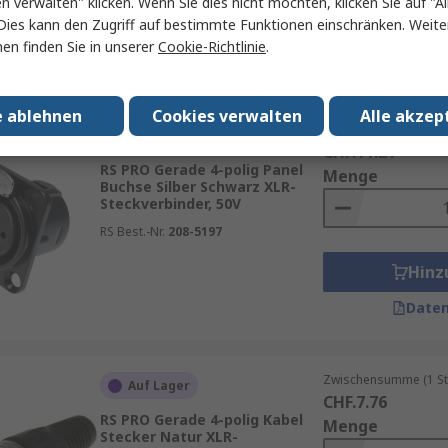
en verwalten" klicken. Wenn Sie dies nicht möchten, klicken Sie auf "Al
Hinz
Dies kann den Zugriff auf bestimmte Funktionen einschränken. Weite
en finden Sie in unserer
Cookie-Richtlinie
.
Daten
e ablehnen
Cookies verwalten
Alle akzep
Zwischensumme (1 St
Auf Lager
CHF.11.21
RS PRO Gerade 4-polig Panel
Menge
Buchse Silber Schwarz XLR-
Steckverbinder, 50V
RS Best.-Nr.
208-5197
Hinz
Daten
Zwischensumme (1 St
Auf Lager
CHF.7.76
RS PRO Gerade 4-polig Kabel
Menge
Stecker Natur XLR-