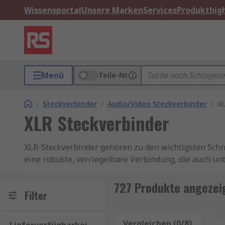
Wissensportal
Unsere Marken
Services
Produkthigh
Menü
Teile-Nr.
/
Steckverbinder
/
Audio/Video Steckverbinder
/
XL
XLR Steckverbinder
XLR‑Steckverbinder gehören zu den wichtigsten Schnit
eine robuste, verriegelbare Verbindung, die auch un
stabilen Gehäusekonstruktion, präzisen Kontakttech
DMX‑Lichtsteuerungen und zahlreiche industrielle A
727 Produkte angezeig
Filter
mobile Leitungsstecker, Gerätebuchsen und spezielle
werden aufgrund ihrer hohen Zuverlässigkeit seit J
unbeabsichtigtes Lösen, während die symmetrische 
Vergleichen (0/8)
Z