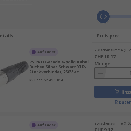
dern
, Panel. XLR‑Steckverbinder stehen in mehreren praktisch
etails
Preis pro:
 Leiterplatten oder Chassis
eräten und Racks
Zwischensumme (1 St
Auf Lager
 und Live‑Betrieb
CHF.10.17
RS PRO Gerade 4-polig Kabel
Menge
es und Schaltschränke
Buchse Silber Schwarz XLR-
Steckverbinder, 250V ac
vertikal:-
RS Best.-Nr.
458-014
g
Hinz
tudioaufstellungen
Daten
llationen
Zwischensumme (1 St
Auf Lager
CHF.9.12