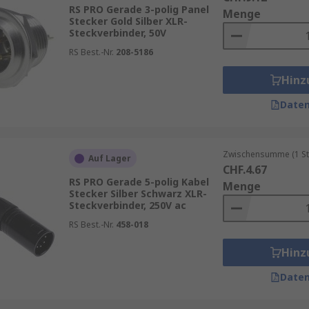
en wie
Silber
,
Schwarz
und
Grau
erhältlich. Diese Farboption
RS PRO Gerade 3-polig Panel
Menge
stützen ein einheitliches Design in Geräten, Racks oder B
Stecker Gold Silber XLR-
Steckverbinder, 50V
in speziellen
kombinierten Bauformen
erhältlich. Dadurc
RS Best.-Nr.
208-5186
exibel und professionell auslegen, unabhängig davon, ob S
Hinz
oligen
Standard für Audiosignale bieten XLR‑Steckverbind
figurationen. Diese Auswahl ermöglicht den Einsatz in Audi
Daten
Zwischensumme (1 St
Auf Lager
CHF.4.67
dio, Lichtsteuerung, Broadcast‑Infrastruktur, Messgeräten
RS PRO Gerade 5-polig Kabel
Menge
Stecker Silber Schwarz XLR-
tabile Verriegelung und sichere Kontaktqualität in mobile
Steckverbinder, 250V ac
ehmen Sie unserem
Leifaden
RS Best.-Nr.
458-018
Hinz
Daten
t RS ein großes Sortiment an Bauformen, Montagearten, Ko
RO
, unsere eigene professionelle Marke,
Amphenol Industr