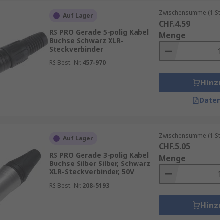
zu Lieferung, Verfügbarkeit und Versandoptionen. RS unter
Zwischensumme (1 St
 die Auswahl moderner Steckverbinder.
Auf Lager
CHF.4.59
RS PRO Gerade 5-polig Kabel
Menge
Buchse Schwarz XLR-
Steckverbinder
RS Best.-Nr.
457-970
Hinz
Daten
Zwischensumme (1 St
Auf Lager
CHF.5.05
RS PRO Gerade 3-polig Kabel
Menge
Buchse Silber Silber, Schwarz
XLR-Steckverbinder, 50V
RS Best.-Nr.
208-5193
Hinz