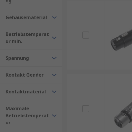
ng
Deltron
. Auf den Produktseiten finden Sie Angaben 
Solutions
und hilfreichen technischen Ratgebern für
Gehäusematerial
Betriebstemperat
ur min.
Spannung
Kontakt Gender
Kontaktmaterial
Maximale
Betriebstemperat
ur