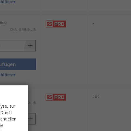
blätter
ück)
-
CHF.18.96/Stück
ufügen
blätter
ück)
Lot
CHF.4.56/Stück
yse, zur
 Durch
entiellen
ie