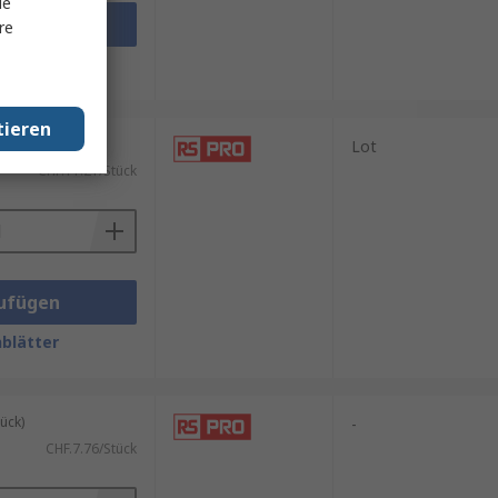
le
ufügen
re
blätter
tieren
ück)
Lot
CHF.11.21/Stück
ufügen
blätter
ück)
-
CHF.7.76/Stück