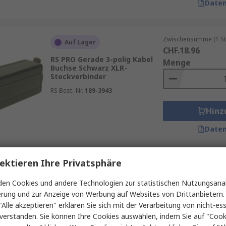
Daten
Zwischensumme (1 St
Auf Lager
CHF.18.96
RS PRO Gerade 3-polig Kabel
Menge
Buchse Schwarz XLR-
Steckverbinder
RS Best.-Nr.
189-3943
Hinz
Daten
ektieren Ihre Privatsphäre
Zwischensumme (1 St
Auf Lager
CHF.4.56
en Cookies und andere Technologien zur statistischen Nutzungsanal
RS PRO Gerade 3-polig Panel
Menge
erung und zur Anzeige von Werbung auf Websites von Drittanbietern.
Stecker Silber auf Nickel
Schwarz XLR-Steckverbinder
"Alle akzeptieren" erklären Sie sich mit der Verarbeitung von nicht-ess
verstanden. Sie können Ihre Cookies auswählen, indem Sie auf "Cook
RS Best.-Nr.
455-093