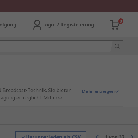
0
olgung
Login / Registrierung
d Broadcast‑Technik. Sie bieten
Mehr anzeigen
agung ermöglicht. Mit ihrer
,
Lautsprecher
, Mischpulte,
dliche Bauformen, darunter
tecker als auch XLR Buchse
rriegelungsmechanik verhindert
Herunterladen als CSV
1
von
37