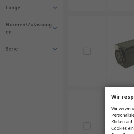
Länge
Normen/Zulassung
en
Serie
Wir resp
Wir verwend
Personalisi
Klicken auf 
Cookies ein