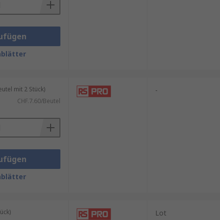
ufügen
blätter
tel mit 2 Stück)
-
CHF.7.60/Beutel
ufügen
blätter
ück)
Lot