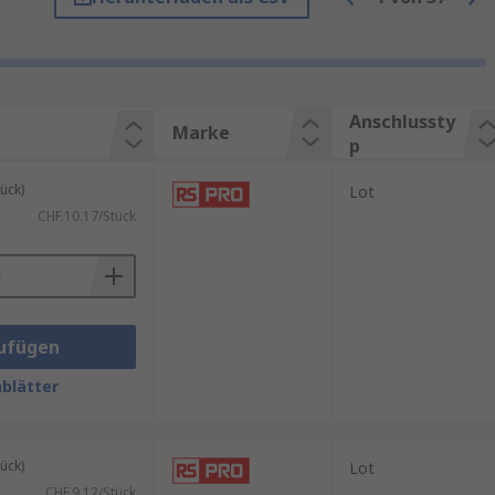
en Montagearten zur Verfügung:
Anschlussty
Marke
p
ück)
Lot
CHF.10.17/Stück
ufügen
blätter
ück)
Lot
CHF.9.12/Stück