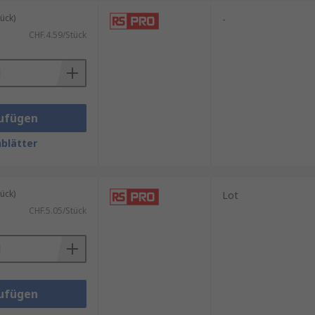
stützt zudem mit
RS Inventory
ück)
-
CHF.4.59/Stück
ufügen
blätter
ück)
Lot
CHF.5.05/Stück
ufügen