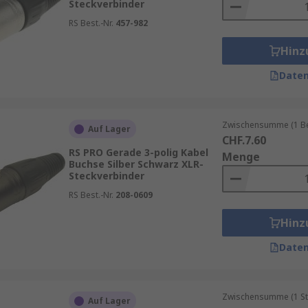
Steckverbinder
RS Best.-Nr.
457-982
Hinz
Daten
Zwischensumme (1 Beu
Auf Lager
CHF.7.60
RS PRO Gerade 3-polig Kabel
Menge
Buchse Silber Schwarz XLR-
Steckverbinder
RS Best.-Nr.
208-0609
Hinz
Daten
Zwischensumme (1 St
Auf Lager