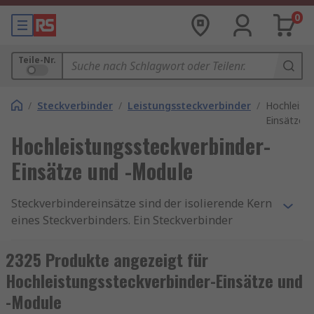
0
Teile-Nr.
/
Steckverbinder
/
Leistungssteckverbinder
/
Hochleistu
Einsätze 
Hochleistungssteckverbinder-
Einsätze und -Module
Steckverbindereinsätze sind der isolierende Kern
eines Steckverbinders. Ein Steckverbinder
besteht aus einem Steckverbindereinsatz,
Kontakten und einem Schutzgehäuse. Der Einsatz
2325 Produkte angezeigt für
befindet sich in der Mitte eines Steckverbinders
Hochleistungssteckverbinder-Einsätze und
und hält die Kontakte im Gehäuse.
-Module