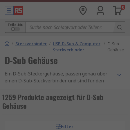
0
Teile-Nr.
/
Steckverbinder
/
USB D-Sub & Computer
/
D-Sub
Steckverbinder
Gehäuse
D-Sub Gehäuse
Ein D-Sub-Steckergehäuse, passen genau über
einen D-Sub-Steckverbinder und sind für den
Schutz und die sichere Handhabung ebendieser
da. Gehäuse für Sub-D können auch die
1259 Produkte angezeigt für D-Sub
Ausrichtung des Steckverbinders ändern und
Gehäuse
sind in einer Reihe von Größen, Materialien und
Farben erhältlich, um Ihrer Anwendung gerecht
zu werden. Mehr Informationen finden Sie in
Filter
unserem
D-Sub-Steckverbinderratgeber
.