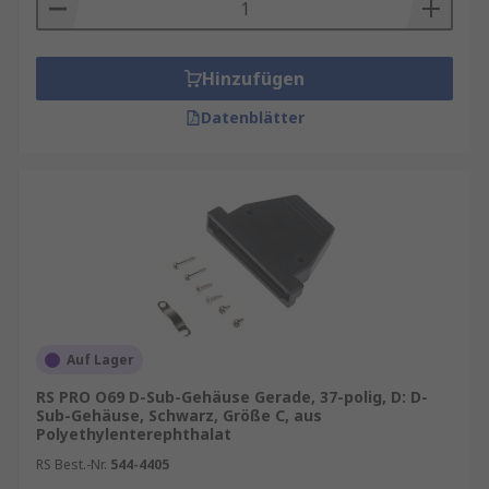
Manager
.
Anwendung und Arten von Sub-D-
Hinzufügen
Gehäuse
Datenblätter
Das D-Sub-Steckverbindergehäuse stabilisiert
den Steckverbinder und verhindert, dass die
Kabel, an denen der Steckverbinder befestigt ist,
beschädigt werden. Die Gehäuse sind oft
farbcodiert oder beschriftet, damit sie beim
Anschließen an große modulare Platinen leicht
identifiziert werden können. D-Sub-
Steckverbindergehäuse können außerdem
verwendet werden, um die Ausrichtung der
Auf Lager
Verbindung zu ändern und die Steckverbinder an
RS PRO O69 D-Sub-Gehäuse Gerade, 37-polig, D: D-
die Anwendung anzupassen, in der sie verwendet
Sub-Gehäuse, Schwarz, Größe C, aus
Polyethylenterephthalat
werden sollen. Dies ermöglicht das Herstellen
von Verbindungen in beengten
RS Best.-Nr.
544-4405