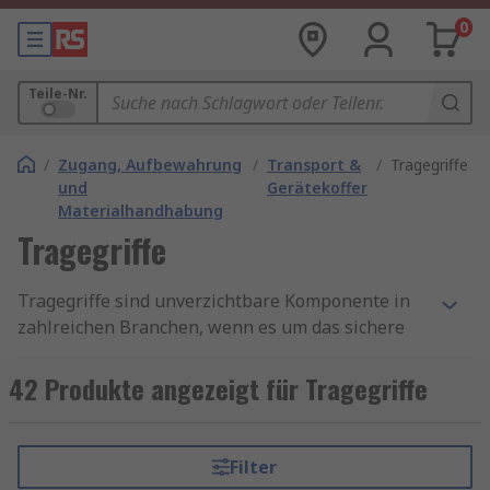
0
Teile-Nr.
/
Zugang, Aufbewahrung
/
Transport &
/
Tragegriffe
und
Gerätekoffer
Materialhandhabung
Tragegriffe
Tragegriffe sind unverzichtbare Komponente in
zahlreichen Branchen, wenn es um das sichere
und ergonomische Tragen, Ziehen oder Heben
von Produkten geht. Ob in der
42 Produkte angezeigt für Tragegriffe
Verpackungsindustrie, im Maschinenbau oder im
Möbelbereich – Laschengriffe bieten eine
einfache und effektive Möglichkeit,
Filter
Funktionalität und Komfort zu verbinden.