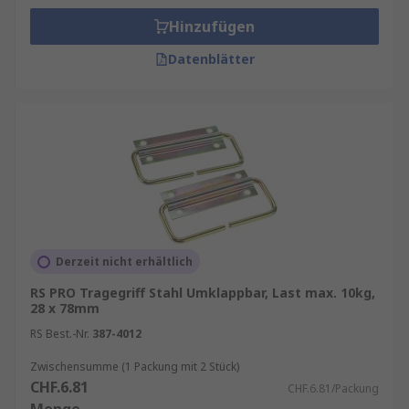
Hinzufügen
Maschinen- und Gerätebau
: Für mobile
Geräte, Werkzeugkoffer oder technische
Datenblätter
Komponenten.
Event- und Messebau
: Für den schnellen
Auf- und Abbau von Systemelementen.
Materialien Tragegriffe
Tragegriffe sind in einer Vielzahl von Materialien
erhältlich wie:
Derzeit nicht erhältlich
Metall
-
Stahl
und
Edelstahl
sind extrem
RS PRO Tragegriff Stahl Umklappbar, Last max. 10kg,
langlebig und können mit einer Chrom-
28 x 78mm
oder matten Oberfläche geliefert werden.
RS Best.-Nr.
387-4012
Kunststoff
- eine leichte Option, ABS-
Kunststoff sorgt für zusätzliche
Zwischensumme (1 Packung mit 2 Stück)
CHF.6.81
Zuverlässigkeit.
CHF.6.81/Packung