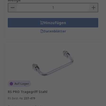
Menge
Aluminium
- Dank der natürlichen
Oxidschicht ist Aluminium resistent gegen
Rost und eignet sich hervorragend für den
Einsatz in feuchten oder anspruchsvollen
Hinzufügen
Umgebungen
Datenblätter
Eigenschaften und Vorteile
Vielfalt von Größen, um unterschiedliche
Maßanforderungen zu erfüllen
Auswahl von verschiedenen Ausführungen
Verbesserte Form und Funktion des
Produkts
Auf Lager
RS PRO Tragegriff Stahl
RS Best.-Nr.
237-479