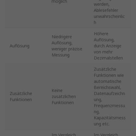
möglich
werden,
Ablesefehler
unwahrscheinlic
h
Höhere
Niedrigere
Auflösung,
Auflösung,
Auflösung
durch Anzeige
weniger präzise
von mehr
Messung
Dezimalstellen
Zusätzliche
Funktionen wie
automatische
Bereichswahl,
Keine
Zusätzliche
Datenaufzeichn
zusätzlichen
Funktionen
ung,
Funktionen
Frequenzmessu
ng,
Kapazitätsmess
ung etc.
Im Vergleich
Im Vergleich