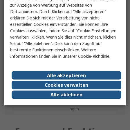
angeschlossen sind.
Cat II
zur Anzeige von Werbung auf Websites von
Beispiele sind
Drittanbietern. Durch Klicken auf "Alle akzeptieren"
Haushaltsgeräte und
kleinere tragbare
erklären Sie sich mit der Verarbeitung von nicht-
Werkzeuge
essentiellen Cookies einverstanden. Sie können Ihre
Cookies auswählen, indem Sie auf "Cookie Einstellungen
Prüfung von für
verwalten" klicken. Wenn Sie dies nicht möchten, klicken
Bauinstallationen wie
Sie auf "Alle ablehnen". Dies kann den Zugriff auf
Verkabelung,
Cat III
bestimmte Funktionen einschränken. Weitere
Leistungsschalter und
Informationen finden Sie in unserer
Cookie-Richtlinie
.
Verteilungsplatinen sowie
Industrieanlagen
Prüfung an der Quelle von
Alle akzeptieren
Niederspannungsanlagen,
Cookies verwalten
einschließlich
Cat IV
Stromzählern,
Alle ablehnen
Rippelsteuergeräten und
Überstromschutzvorrichtu
ngen