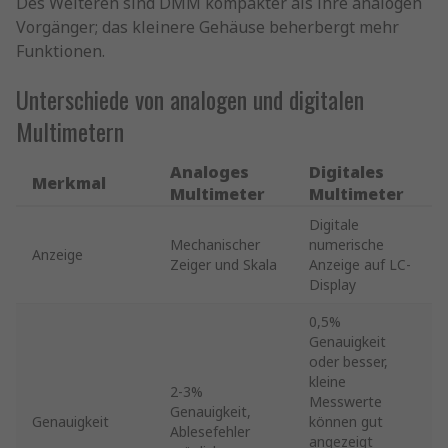
Des Weiteren sind DMM kompakter als ihre analogen
Vorgänger; das kleinere Gehäuse beherbergt mehr
Funktionen.
Unterschiede von analogen und digitalen
Multimetern
Analoges
Digitales
Merkmal
Multimeter
Multimeter
Digitale
Mechanischer
numerische
Anzeige
Zeiger und Skala
Anzeige auf LC-
Display
0,5%
Genauigkeit
oder besser,
kleine
2-3%
Messwerte
Genauigkeit,
Genauigkeit
können gut
Ablesefehler
angezeigt