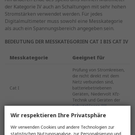
der Kategorie IV auch an Schaltungen mit sehr hohen
Stromstärken verwendet werden. Für jedes
Digitalmultimeter muss sowohl eine Messkategorie
als auch ein Spannungsbereich angegeben sein.
BEDEUTUNG DER MESSKATEGORIEN CAT I BIS CAT IV
Messkategorie
Geeignet für
Prüfung von Stromkreisen,
die nicht direkt mit dem
Netz verbunden sind,
Cat I
batteriebetriebenen
Geräten, Niedervolt Kfz-
Technik und Geräten der
Schutzklasse III
Wir respektieren Ihre Privatsphäre
Prüfung von Stromkreisen,
die direkt an
Wir verwenden Cookies und andere Technologien zur
Niederspannungsanlagen
statistischen Nutzungsanalyse, zur Personalisierung und