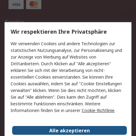
Service
Wir respektieren Ihre Privatsphäre
Value Added Services
Lieferlösungen
Rücksendungen
Kontakt
Wir verwenden Cookies und andere Technologien zur
Hilfe
statistischen Nutzungsanalyse, zur Personalisierung und
zur Anzeige von Werbung auf Websites von
Drittanbietern. Durch Klicken auf "Alle akzeptieren"
Rechtliches
erklären Sie sich mit der Verarbeitung von nicht-
AGB
Datenschutz
essentiellen Cookies einverstanden. Sie können Ihre
Cookies auswählen, indem Sie auf "Cookie Einstellungen
Cookie-Richtlinie
Zahlungsbedingungen
verwalten" klicken. Wenn Sie dies nicht möchten, klicken
Copyright/Impressum
Sie auf "Alle ablehnen". Dies kann den Zugriff auf
bestimmte Funktionen einschränken. Weitere
Über RS
Informationen finden Sie in unserer
Cookie-Richtlinie
.
Unternehmen
RS weltweit
Karriere bei RS
Nachhaltigkeit
Alle akzeptieren