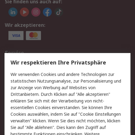
Sie finden uns auch auf:
Wir akzeptieren:
Service
Wir respektieren Ihre Privatsphäre
Value Added Services
Lieferlösungen
Rücksendungen
Kontakt
Wir verwenden Cookies und andere Technologien zur
Hilfe
statistischen Nutzungsanalyse, zur Personalisierung und
zur Anzeige von Werbung auf Websites von
Drittanbietern. Durch Klicken auf "Alle akzeptieren"
Rechtliches
erklären Sie sich mit der Verarbeitung von nicht-
AGB
Datenschutz
essentiellen Cookies einverstanden. Sie können Ihre
Cookies auswählen, indem Sie auf "Cookie Einstellungen
Cookie-Richtlinie
Zahlungsbedingungen
verwalten" klicken. Wenn Sie dies nicht möchten, klicken
Copyright/Impressum
Sie auf "Alle ablehnen". Dies kann den Zugriff auf
bestimmte Funktionen einschränken. Weitere