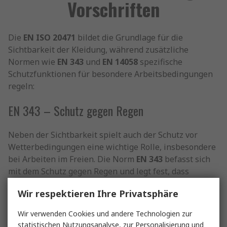
Vorschriften
Die
EN ISO 20471
bildet die Grundlage für die
Sichtbarkeit der Kleidung, während zusätzliche
Normen wie
EN 343
und
EN 14058
spezifische
Schutzfunktionen für besondere Arbeitsbedingungen
regeln:
EN 343 – Schutz gegen Regen
Neben der Sichtbarkeit spielt auch der Schutz vor
Wetterbedingungen eine wichtige Rolle, insbesondere
bei Arbeiten im Freien. Die Norm
EN 343
befasst sich
mit dem Schutz gegen Regen und legt fest, dass
Warnschutzkleidung wasserdicht und atmungsaktiv
Wir respektieren Ihre Privatsphäre
sein muss. Sie ist in Klassen unterteilt, die den Grad
der Wasserdichtigkeit und Atmungsaktivität
Wir verwenden Cookies und andere Technologien zur
definieren.
statistischen Nutzungsanalyse, zur Personalisierung und