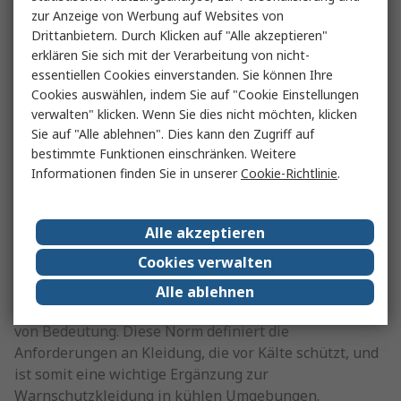
zur Anzeige von Werbung auf Websites von
Wichtige Aspekte der EN 343:
Drittanbietern. Durch Klicken auf "Alle akzeptieren"
erklären Sie sich mit der Verarbeitung von nicht-
Wasserdichtheit
: Die Kleidung muss wasserdicht
essentiellen Cookies einverstanden. Sie können Ihre
sein, um die Mitarbeitenden bei Arbeiten im
Cookies auswählen, indem Sie auf "Cookie Einstellungen
Freien vor Nässe zu schützen.
verwalten" klicken. Wenn Sie dies nicht möchten, klicken
Sie auf "Alle ablehnen". Dies kann den Zugriff auf
Atmungsaktivität
: Gleichzeitig muss die
bestimmte Funktionen einschränken. Weitere
Kleidung atmungsaktiv sein, um ein angenehmes
Informationen finden Sie in unserer
Cookie-Richtlinie
.
Trageklima zu gewährleisten und übermäßiges
Schwitzen zu verhindern.
Alle akzeptieren
EN 14058 – Schutz gegen Kälte
Cookies verwalten
Für Arbeiten bei niedrigen Temperaturen, wie etwa im
Alle ablehnen
Winterdienst oder im Hochbau, ist die Norm
EN 14058
von Bedeutung. Diese Norm definiert die
Anforderungen an Kleidung, die vor Kälte schützt, und
ist somit eine wichtige Ergänzung zur
Warnschutzkleidung in kühlen Umgebungen.