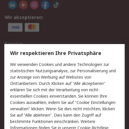
Wir akzeptieren:
Service
Wir respektieren Ihre Privatsphäre
Value Added Services
Lieferlösungen
Rücksendungen
Kontakt
Wir verwenden Cookies und andere Technologien zur
Hilfe
statistischen Nutzungsanalyse, zur Personalisierung und
zur Anzeige von Werbung auf Websites von
Drittanbietern. Durch Klicken auf "Alle akzeptieren"
Rechtliches
erklären Sie sich mit der Verarbeitung von nicht-
AGB
Datenschutz
essentiellen Cookies einverstanden. Sie können Ihre
Cookies auswählen, indem Sie auf "Cookie Einstellungen
Cookie-Richtlinie
Zahlungsbedingungen
verwalten" klicken. Wenn Sie dies nicht möchten, klicken
Copyright/Impressum
Sie auf "Alle ablehnen". Dies kann den Zugriff auf
bestimmte Funktionen einschränken. Weitere
Über RS
Informationen finden Sie in unserer
Cookie-Richtlinie
.