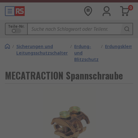
0
Teile-Nr.
/
Sicherungen und
/
Erdung-
/
Erdungsklemm
Leitungsschutzschalter
und
Blitzschutz
MECATRACTION Spannschraube