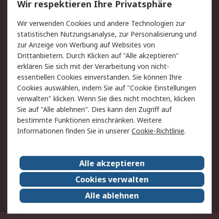
Wir respektieren Ihre Privatsphäre
Value Added Services
Lieferlösungen
Rücksendungen
Kontakt
Wir verwenden Cookies und andere Technologien zur
Hilfe
statistischen Nutzungsanalyse, zur Personalisierung und
zur Anzeige von Werbung auf Websites von
Drittanbietern. Durch Klicken auf "Alle akzeptieren"
Rechtliches
erklären Sie sich mit der Verarbeitung von nicht-
AGB
Datenschutz
essentiellen Cookies einverstanden. Sie können Ihre
Cookies auswählen, indem Sie auf "Cookie Einstellungen
Cookie-Richtlinie
Zahlungsbedingungen
verwalten" klicken. Wenn Sie dies nicht möchten, klicken
Copyright/Impressum
Sie auf "Alle ablehnen". Dies kann den Zugriff auf
bestimmte Funktionen einschränken. Weitere
Über RS
Informationen finden Sie in unserer
Cookie-Richtlinie
.
Unternehmen
RS weltweit
Karriere bei RS
Nachhaltigkeit
Alle akzeptieren
Qualität/Umwelt/Zertifikate
Presse-Center
Cookies verwalten
Event-Center
Alle ablehnen