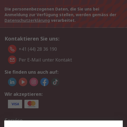
Die personenbezogenen Daten, die Sie uns bei
Anmeldung zur Verfügung stellen, werden gemäss der
Datenschutzerklärung
verarbeitet.
Kontaktieren Sie uns:
+41 (44) 28 36 190
Per E-Mail unter Kontakt
Sie finden uns auch auf:
Wir akzeptieren:
Service