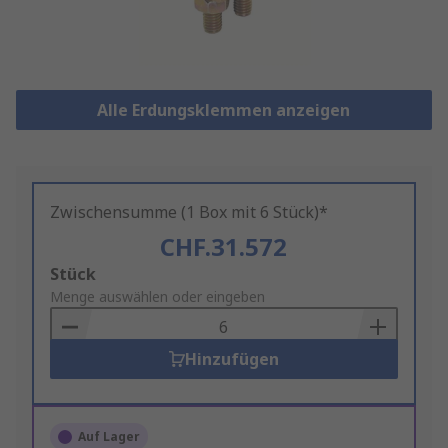
Alle Erdungsklemmen anzeigen
Zwischensumme (1 Box mit 6 Stück)*
CHF.31.572
Add
Stück
to
Menge auswählen oder eingeben
Basket
Hinzufügen
Auf Lager