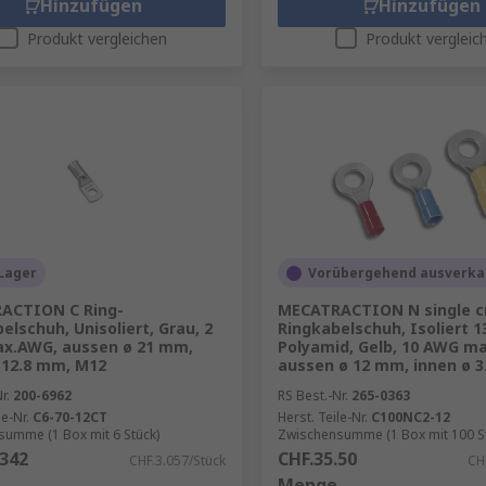
Hinzufügen
Hinzufügen
Produkt vergleichen
Produkt vergleic
Lager
Vorübergehend ausverka
ACTION C Ring-
MECATRACTION N single c
elschuh, Unisoliert, Grau, 2
Ringkabelschuh, Isoliert 
x.AWG, aussen ø 21 mm,
Polyamid, Gelb, 10 AWG m
 12.8 mm, M12
aussen ø 12 mm, innen ø 3
r.
200-6962
RS Best.-Nr.
265-0363
le-Nr.
C6-70-12CT
Herst. Teile-Nr.
C100NC2-12
umme (1 Box mit 6 Stück)
Zwischensumme (1 Box mit 100 S
.342
CHF.35.50
CHF.3.057/Stück
CH
Menge