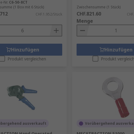
le-Nr.
C6-50-8CT
umme (1 Box mit 6 Stück)
Zwischensumme (1 Stück)
.712
CHF.821.60
CHF.1.952/Stück
CHF.
Menge
Hinzufügen
Hinzufügen
Produkt vergleichen
Produkt vergleic
übergehend ausverkauft
Vorübergehend ausverka
ACTION Hand Operated
MECATRACTION 51000