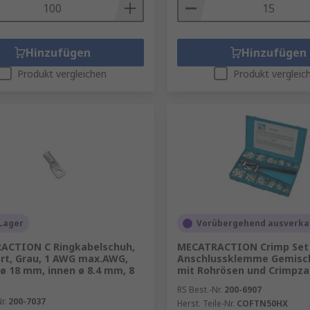
Hinzufügen
Hinzufügen
Produkt vergleichen
Produkt vergleic
Lager
Vorübergehend ausverka
ACTION C Ringkabelschuh,
MECATRACTION Crimp Set 
ert, Grau, 1 AWG max.AWG,
Anschlussklemme Gemisc
ø 18 mm, innen ø 8.4 mm, 8
mit Rohrösen und Crimpz
RS Best.-Nr.
200-6907
r.
200-7037
Herst. Teile-Nr.
COFTN50HX