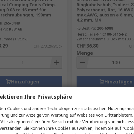
cal Crimping Tools Crimp-
Ringkabelschuh, Isoliert 
g 0.08 to 16 mm² für
Polycarbonat, Rot, 16 AWG
erschraubungen, 190mm
max.AWG, aussen ø 8 mm, 
4.2 mm, M4
r.
265-0448
RS Best.-Nr.
200-6988
le-Nr.
KEB16B
Herst. Teile-Nr.
C100-51154-2
summe (1 Stück)
Zwischensumme (1 Box mit 100 S
3.29
CHF.36.80
CHF.273.29/Stück
CH
Menge
Hinzufügen
Hinzufügen
Produkt vergleichen
Produkt vergleic
ektieren Ihre Privatsphäre
en Cookies und andere Technologien zur statistischen Nutzungsanal
erung und zur Anzeige von Werbung auf Websites von Drittanbietern.
"Alle akzeptieren" erklären Sie sich mit der Verarbeitung von nicht-ess
verstanden. Sie können Ihre Cookies auswählen, indem Sie auf "Cook