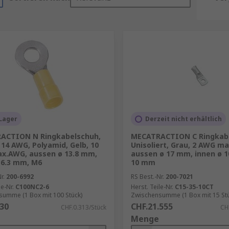
Lager
Derzeit nicht erhältlich
ACTION N Ringkabelschuh,
MECATRACTION C Ringkab
t 14 AWG, Polyamid, Gelb, 10
Unisoliert, Grau, 2 AWG m
x.AWG, aussen ø 13.8 mm,
aussen ø 17 mm, innen ø 
 6.3 mm, M6
10 mm
r.
200-6992
RS Best.-Nr.
200-7021
le-Nr.
C100NC2-6
Herst. Teile-Nr.
C15-35-10CT
umme (1 Box mit 100 Stück)
Zwischensumme (1 Box mit 15 Stü
.30
CHF.21.555
CHF.0.313/Stück
CH
Menge