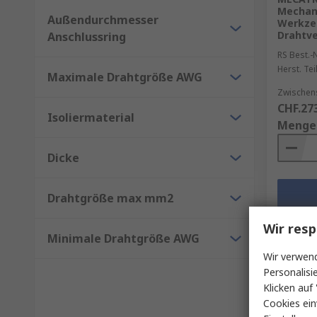
Mechani
Außendurchmesser
Werkzeu
Drahtv
Anschlussring
RS Best.-N
Herst. Tei
Maximale Drahtgröße AWG
Zwischen
CHF.27
Isoliermaterial
Menge
Dicke
Drahtgröße max mm2
Wir resp
Minimale Drahtgröße AWG
Wir verwend
Personalisi
Klicken auf 
Cookies ein