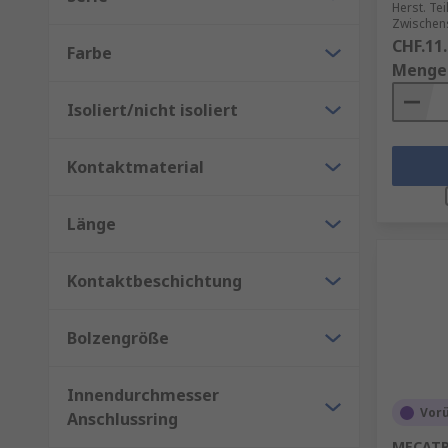
Herst. Tei
Zwischens
CHF.11
Farbe
Menge
Isoliert/nicht isoliert
Kontaktmaterial
Länge
Kontaktbeschichtung
Bolzengröße
Innendurchmesser
Vor
Anschlussring
MECATR