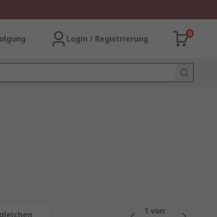
0
olgung
Login / Registrierung
1
von
gleichen