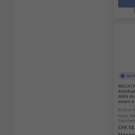
Auf 
MECATR
Rohrkab
AWG ma
innen ø
RS Best.-N
Herst. Tei
Zwischens
CHF.18
Menge