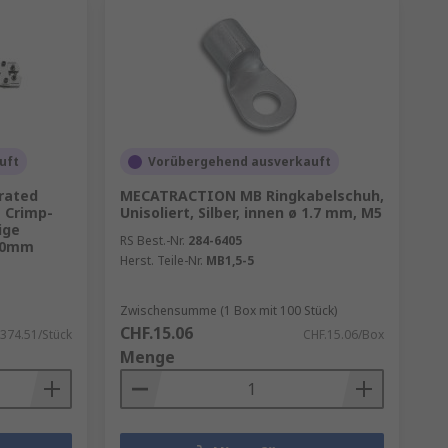
uft
Vorübergehend ausverkauft
rated
MECATRACTION MB Ringkabelschuh,
 Crimp-
Unisoliert, Silber, innen ø 1.7 mm, M5
ige
RS Best.-Nr.
284-6405
660mm
Herst. Teile-Nr.
MB1,5-5
Zwischensumme (1 Box mit 100 Stück)
CHF.15.06
374.51/Stück
CHF.15.06/Box
Menge