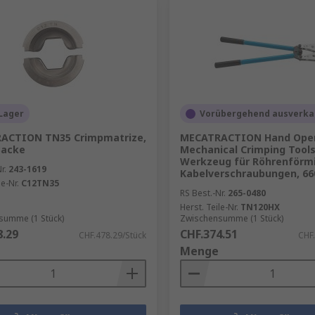
Lager
Vorübergehend ausverka
ACTION TN35 Crimpmatrize,
MECATRACTION Hand Ope
Backe
Mechanical Crimping Tools
Werkzeug für Röhrenförm
r.
243-1619
Kabelverschraubungen, 
le-Nr.
C12TN35
RS Best.-Nr.
265-0480
Herst. Teile-Nr.
TN120HX
summe (1 Stück)
Zwischensumme (1 Stück)
8.29
CHF.374.51
CHF.478.29/Stück
CHF.
Menge