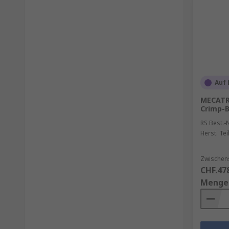
Auf 
MECATR
Crimp-
RS Best.-N
Herst. Tei
Zwischen
CHF.47
Menge