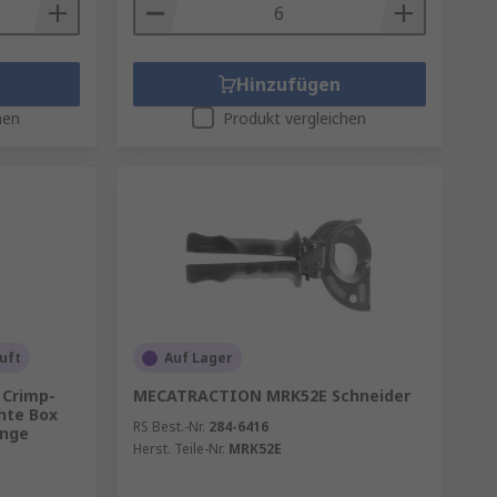
Hinzufügen
hen
Produkt vergleichen
uft
Auf Lager
Crimp-
MECATRACTION MRK52E Schneider
hte Box
RS Best.-Nr.
284-6416
ange
Herst. Teile-Nr.
MRK52E