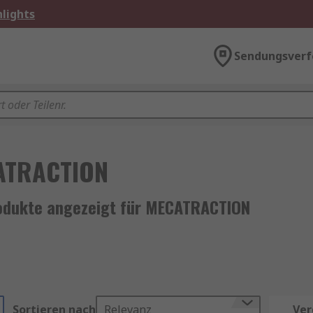
lights
Sendungsverf
ATRACTION
odukte angezeigt für MECATRACTION
Sortieren nach
Relevanz
Ver