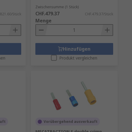
Zwischensumme (1 Stück)
CHF.479.37
821.60/Stück
CHF.479.37/Stück
Menge
Hinzufügen
hen
Produkt vergleichen
uft
Vorübergehend ausverkauft
MECATRACTION S double crimp