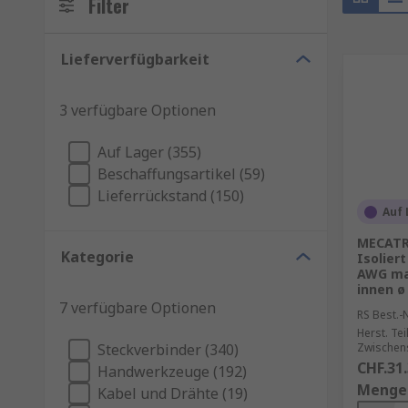
Filter
Lieferverfügbarkeit
3 verfügbare Optionen
Auf Lager (355)
Beschaffungsartikel (59)
Lieferrückstand (150)
Auf 
MECATR
Kategorie
Isolier
AWG ma
innen ø
7 verfügbare Optionen
RS Best.-N
Herst. Tei
Steckverbinder (340)
Zwischens
CHF.31
Handwerkzeuge (192)
Menge
Kabel und Drähte (19)