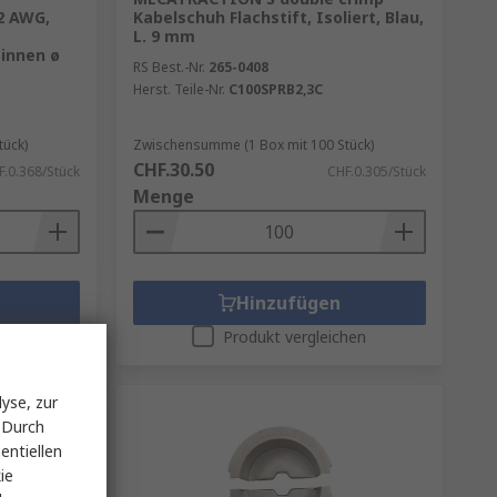
22 AWG,
Kabelschuh Flachstift, Isoliert, Blau,
L. 9 mm
innen ø
RS Best.-Nr.
265-0408
Herst. Teile-Nr.
C100SPRB2,3C
tück)
Zwischensumme (1 Box mit 100 Stück)
CHF.30.50
F.0.368/Stück
CHF.0.305/Stück
Menge
Hinzufügen
hen
Produkt vergleichen
yse, zur
 Durch
entiellen
ie