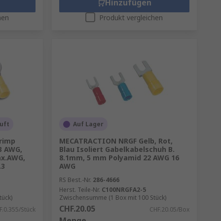
Hinzufügen
hen
Produkt vergleichen
uft
Auf Lager
rimp
MECATRACTION NRGF Gelb, Rot,
13 AWG,
Blau Isoliert Gabelkabelschuh B.
ax.AWG,
8.1mm, 5 mm Polyamid 22 AWG 16
.3
AWG
RS Best.-Nr.
286-4666
Herst. Teile-Nr.
C100NRGFA2-5
tück)
Zwischensumme (1 Box mit 100 Stück)
CHF.20.05
F.0.355/Stück
CHF.20.05/Box
Menge