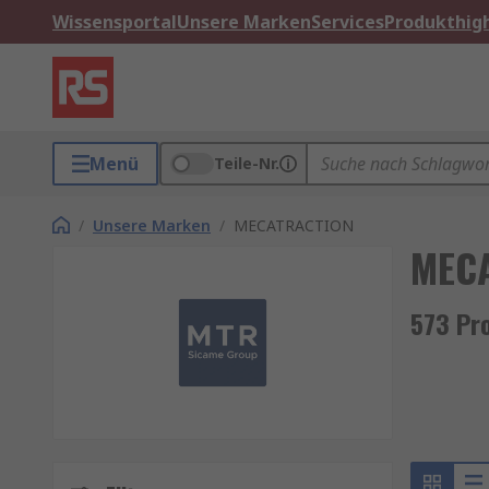
Wissensportal
Unsere Marken
Services
Produkthigh
Menü
Teile-Nr.
/
Unsere Marken
/
MECATRACTION
MEC
573 Pr