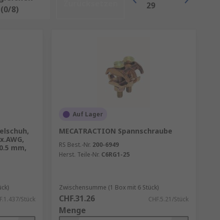
Zurücksetzen
29
(0/8)
Auf Lager
elschuh,
MECATRACTION Spannschraube
ax.AWG,
RS Best.-Nr.
200-6949
10.5 mm,
Herst. Teile-Nr.
C6RG1-25
ck)
Zwischensumme (1 Box mit 6 Stück)
CHF.31.26
F.1.437/Stück
CHF.5.21/Stück
Menge