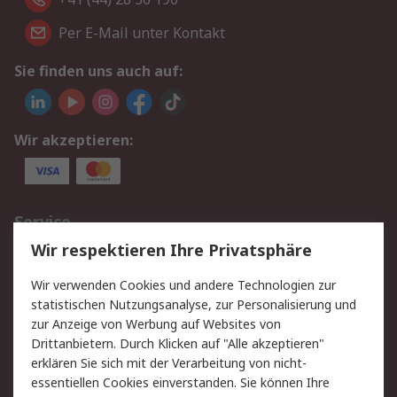
Per E-Mail unter Kontakt
Sie finden uns auch auf:
Wir akzeptieren:
Service
Wir respektieren Ihre Privatsphäre
Value Added Services
Lieferlösungen
Rücksendungen
Kontakt
Wir verwenden Cookies und andere Technologien zur
Hilfe
statistischen Nutzungsanalyse, zur Personalisierung und
zur Anzeige von Werbung auf Websites von
Drittanbietern. Durch Klicken auf "Alle akzeptieren"
Rechtliches
erklären Sie sich mit der Verarbeitung von nicht-
AGB
Datenschutz
essentiellen Cookies einverstanden. Sie können Ihre