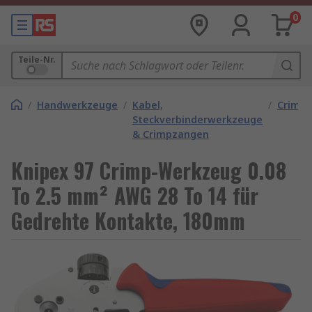
0
Teile-Nr.
/
Handwerkzeuge
/
Kabel,
/
Crimp
Steckverbinderwerkzeuge
& Crimpzangen
Knipex 97 Crimp-Werkzeug 0.08
To 2.5 mm² AWG 28 To 14 für
Gedrehte Kontakte, 180mm