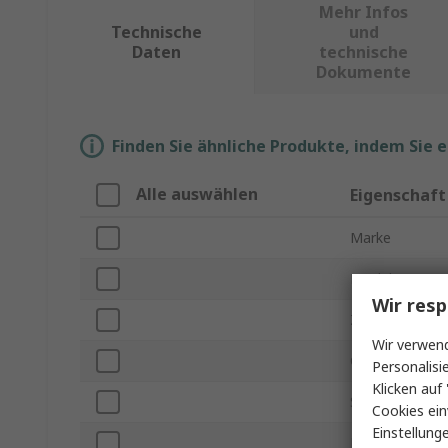
Mehr Infos
Technische
und
Daten
technische
Dokumente
Finden Sie ähnliche Produkte, indem Sie 
Alle auswählen
Eigenschaft
Marke
Produkt Typ
Wir resp
Zur Verwendun
Wir verwend
Grifftype
Personalisi
Klicken auf 
Schneidkapazit
Cookies ein
Einstellung
Höhensicher