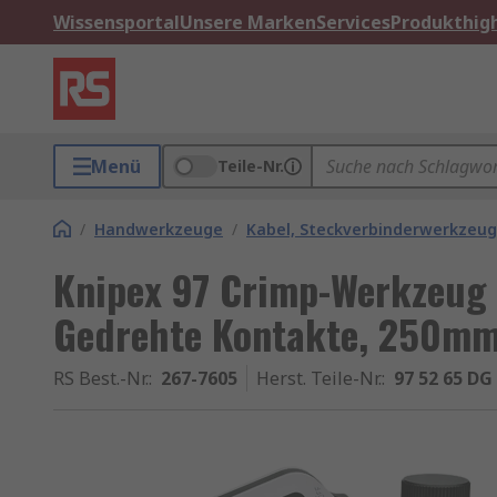
Wissensportal
Unsere Marken
Services
Produkthigh
Menü
Teile-Nr.
/
Handwerkzeuge
/
Kabel, Steckverbinderwerkzeu
Knipex 97 Crimp-Werkzeug 
Gedrehte Kontakte, 250m
RS Best.-Nr.
:
267-7605
Herst. Teile-Nr.
:
97 52 65 DG