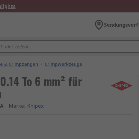
lights
Sendungsverf
ge & Crimpzangen
/
Crimpwerkzeuge
0.14 To 6 mm² für
m
 A
Marke
:
Knipex