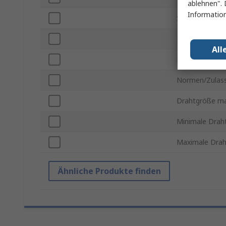
ablehnen". 
Information
Serie
Länge
All
Einstellbare R
Normen/Zulas
Drahtgröße m
Minimale Dra
Maximale Dra
Ähnliche Produkte finden