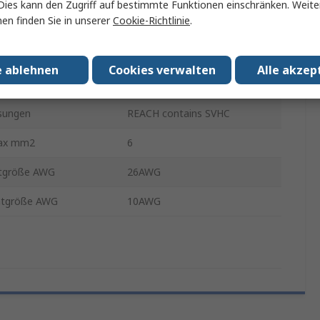
Dies kann den Zugriff auf bestimmte Funktionen einschränken. Weite
en finden Sie in unserer
Cookie-Richtlinie
.
97
250mm
e ablehnen
Cookies verwalten
Alle akzep
atsche
Ja
sungen
REACH contains SVHC
ax mm2
6
htgröße AWG
26AWG
htgröße AWG
10AWG