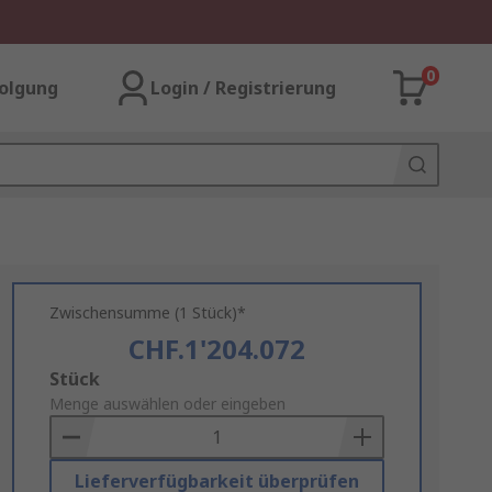
0
olgung
Login / Registrierung
Zwischensumme (1 Stück)*
CHF.1'204.072
Add
Stück
to
Menge auswählen oder eingeben
Basket
Lieferverfügbarkeit überprüfen