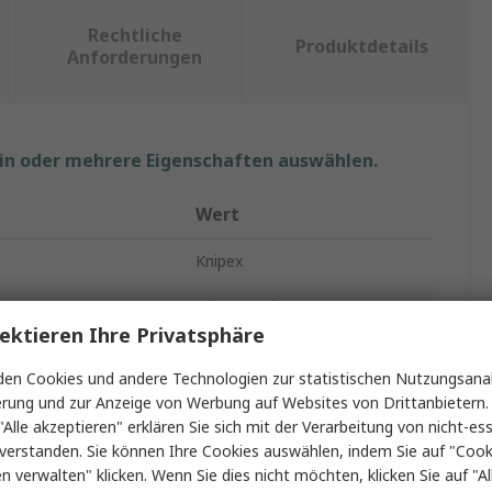
Rechtliche
Produktdetails
Anforderungen
ein oder mehrere Eigenschaften auswählen.
Wert
Knipex
Crimp-Werkzeug
ektieren Ihre Privatsphäre
g mit
Gedrehte Kontakte
en Cookies und andere Technologien zur statistischen Nutzungsanal
Komfortgriff
erung und zur Anzeige von Werbung auf Websites von Drittanbietern.
"Alle akzeptieren" erklären Sie sich mit der Verarbeitung von nicht-ess
ät
0.14 To 6 mm²
verstanden. Sie können Ihre Cookies auswählen, indem Sie auf "Cook
en verwalten" klicken. Wenn Sie dies nicht möchten, klicken Sie auf "Al
Schließer (NO)