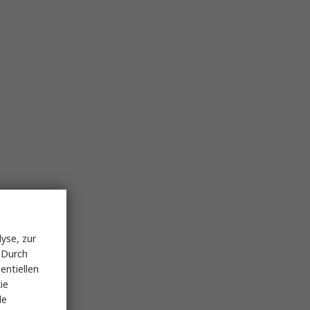
yse, zur
 Durch
entiellen
ie
le