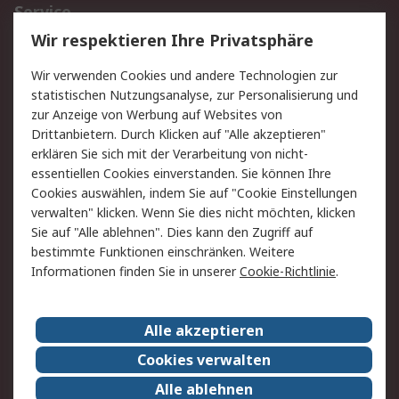
Service
Wir respektieren Ihre Privatsphäre
Value Added Services
Lieferlösungen
Rücksendungen
Kontakt
Wir verwenden Cookies und andere Technologien zur
Hilfe
statistischen Nutzungsanalyse, zur Personalisierung und
zur Anzeige von Werbung auf Websites von
Drittanbietern. Durch Klicken auf "Alle akzeptieren"
Rechtliches
erklären Sie sich mit der Verarbeitung von nicht-
AGB
Datenschutz
essentiellen Cookies einverstanden. Sie können Ihre
Cookies auswählen, indem Sie auf "Cookie Einstellungen
Cookie-Richtlinie
Zahlungsbedingungen
verwalten" klicken. Wenn Sie dies nicht möchten, klicken
Copyright/Impressum
Sie auf "Alle ablehnen". Dies kann den Zugriff auf
bestimmte Funktionen einschränken. Weitere
Über RS
Informationen finden Sie in unserer
Cookie-Richtlinie
.
Unternehmen
RS weltweit
Karriere bei RS
Nachhaltigkeit
Alle akzeptieren
Qualität/Umwelt/Zertifikate
Presse-Center
Cookies verwalten
Event-Center
Alle ablehnen