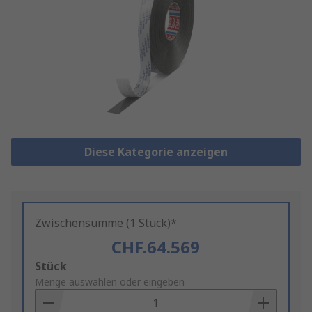
Diese Kategorie anzeigen
Zwischensumme (1 Stück)*
CHF.64.569
Add
Stück
to
Menge auswählen oder eingeben
Basket