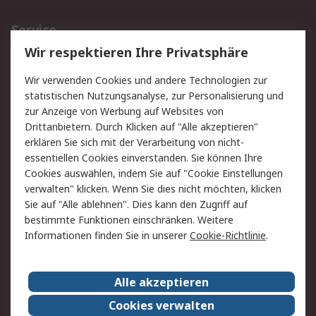
Service
Wir respektieren Ihre Privatsphäre
Value Added Services
Lieferlösungen
Rücksendungen
Kontakt
Wir verwenden Cookies und andere Technologien zur
Hilfe
statistischen Nutzungsanalyse, zur Personalisierung und
zur Anzeige von Werbung auf Websites von
Drittanbietern. Durch Klicken auf "Alle akzeptieren"
Rechtliches
erklären Sie sich mit der Verarbeitung von nicht-
AGB
Datenschutz
essentiellen Cookies einverstanden. Sie können Ihre
Cookies auswählen, indem Sie auf "Cookie Einstellungen
Cookie-Richtlinie
Zahlungsbedingungen
verwalten" klicken. Wenn Sie dies nicht möchten, klicken
Copyright/Impressum
Sie auf "Alle ablehnen". Dies kann den Zugriff auf
bestimmte Funktionen einschränken. Weitere
Über RS
Informationen finden Sie in unserer
Cookie-Richtlinie
.
Unternehmen
RS weltweit
Karriere bei RS
Nachhaltigkeit
Alle akzeptieren
Qualität/Umwelt/Zertifikate
Presse-Center
Cookies verwalten