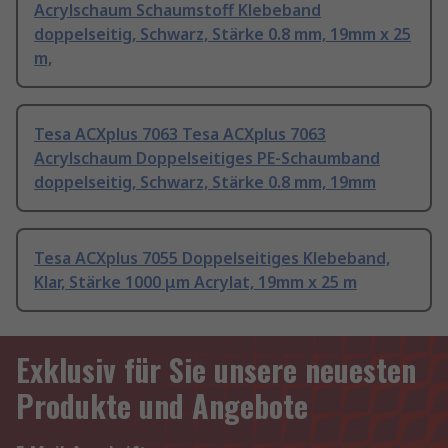
Acrylschaum Schaumstoff Klebeband
doppelseitig, Schwarz, Stärke 0.8 mm, 19mm x 25
m,
Tesa ACXplus 7063 Tesa ACXplus 7063
Acrylschaum Doppelseitiges PE-Schaumband
doppelseitig, Schwarz, Stärke 0.8 mm, 19mm
Tesa ACXplus 7055 Doppelseitiges Klebeband,
Klar, Stärke 1000 μm Acrylat, 19mm x 25 m
Exklusiv für Sie unsere neuesten
Produkte und Angebote