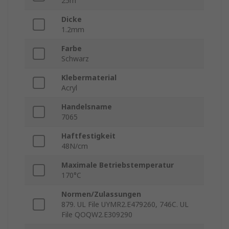
25m
Dicke
1.2mm
Farbe
Schwarz
Klebermaterial
Acryl
Handelsname
7065
Haftfestigkeit
48N/cm
Maximale Betriebstemperatur
170°C
Normen/Zulassungen
879. UL File UYMR2.E479260, 746C. UL
File QOQW2.E309290