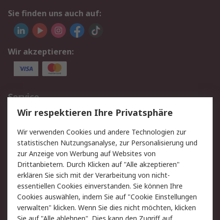
Sie finden uns auch auf:
Wir akzeptieren:
Service
Wir respektieren Ihre Privatsphäre
Value Added Services
Lieferlösungen
Rücksendungen
Kontakt
Wir verwenden Cookies und andere Technologien zur
Hilfe
statistischen Nutzungsanalyse, zur Personalisierung und
zur Anzeige von Werbung auf Websites von
Drittanbietern. Durch Klicken auf "Alle akzeptieren"
Rechtliches
erklären Sie sich mit der Verarbeitung von nicht-
AGB
Datenschutz
essentiellen Cookies einverstanden. Sie können Ihre
Cookies auswählen, indem Sie auf "Cookie Einstellungen
Cookie-Richtlinie
Zahlungsbedingungen
verwalten" klicken. Wenn Sie dies nicht möchten, klicken
Copyright/Impressum
Sie auf "Alle ablehnen". Dies kann den Zugriff auf