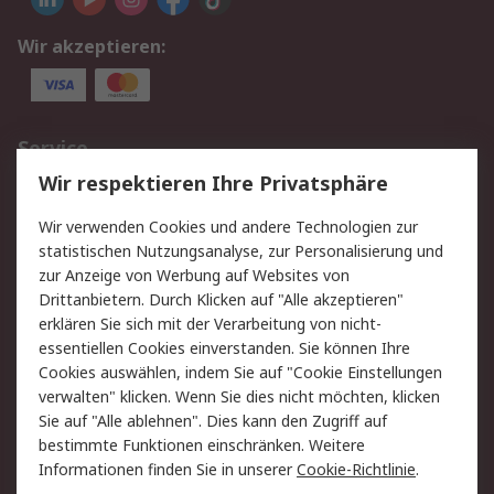
Wir akzeptieren:
Service
Wir respektieren Ihre Privatsphäre
Value Added Services
Lieferlösungen
Rücksendungen
Kontakt
Wir verwenden Cookies und andere Technologien zur
Hilfe
statistischen Nutzungsanalyse, zur Personalisierung und
zur Anzeige von Werbung auf Websites von
Drittanbietern. Durch Klicken auf "Alle akzeptieren"
Rechtliches
erklären Sie sich mit der Verarbeitung von nicht-
AGB
Datenschutz
essentiellen Cookies einverstanden. Sie können Ihre
Cookies auswählen, indem Sie auf "Cookie Einstellungen
Cookie-Richtlinie
Zahlungsbedingungen
verwalten" klicken. Wenn Sie dies nicht möchten, klicken
Copyright/Impressum
Sie auf "Alle ablehnen". Dies kann den Zugriff auf
bestimmte Funktionen einschränken. Weitere
Über RS
Informationen finden Sie in unserer
Cookie-Richtlinie
.