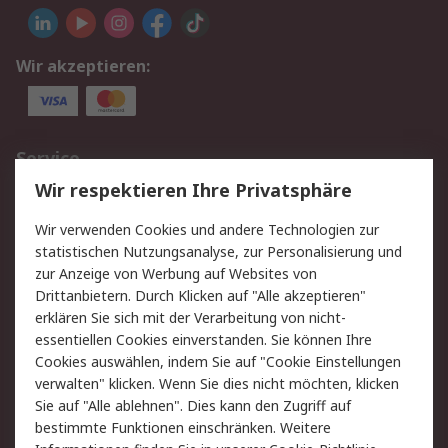
Wir akzeptieren:
Service
Wir respektieren Ihre Privatsphäre
Value Added Services
Lieferlösungen
Rücksendungen
Kontakt
Wir verwenden Cookies und andere Technologien zur
Hilfe
statistischen Nutzungsanalyse, zur Personalisierung und
zur Anzeige von Werbung auf Websites von
Drittanbietern. Durch Klicken auf "Alle akzeptieren"
Rechtliches
erklären Sie sich mit der Verarbeitung von nicht-
AGB
Datenschutz
essentiellen Cookies einverstanden. Sie können Ihre
Cookies auswählen, indem Sie auf "Cookie Einstellungen
Cookie-Richtlinie
Zahlungsbedingungen
verwalten" klicken. Wenn Sie dies nicht möchten, klicken
Copyright/Impressum
Sie auf "Alle ablehnen". Dies kann den Zugriff auf
bestimmte Funktionen einschränken. Weitere
Über RS