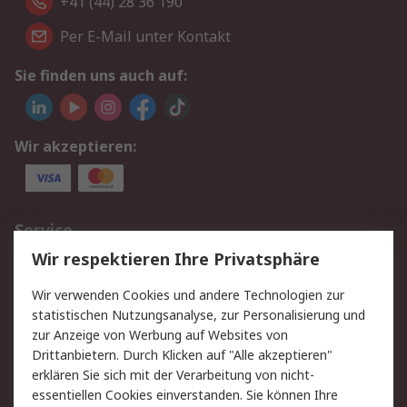
+41 (44) 28 36 190
Per E-Mail unter Kontakt
Sie finden uns auch auf:
Wir akzeptieren:
Service
Wir respektieren Ihre Privatsphäre
Value Added Services
Lieferlösungen
Rücksendungen
Kontakt
Wir verwenden Cookies und andere Technologien zur
Hilfe
statistischen Nutzungsanalyse, zur Personalisierung und
zur Anzeige von Werbung auf Websites von
Drittanbietern. Durch Klicken auf "Alle akzeptieren"
Rechtliches
erklären Sie sich mit der Verarbeitung von nicht-
AGB
Datenschutz
essentiellen Cookies einverstanden. Sie können Ihre