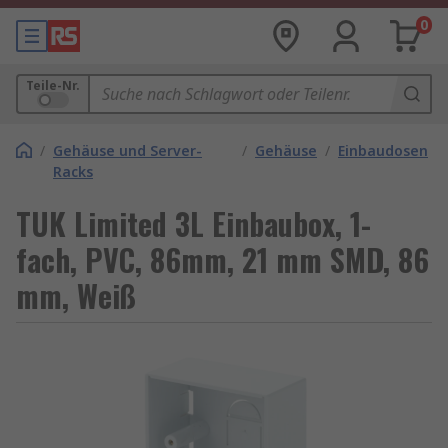
0
Teile-Nr.
/
Gehäuse und Server-
/
Gehäuse
/
Einbaudosen
Racks
TUK Limited 3L Einbaubox, 1-
fach, PVC, 86mm, 21 mm SMD, 86
mm, Weiß