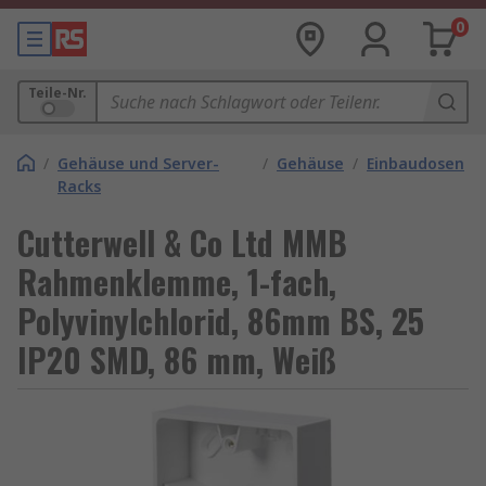
0
Teile-Nr.
/
Gehäuse und Server-
/
Gehäuse
/
Einbaudosen
Racks
Cutterwell & Co Ltd MMB
Rahmenklemme, 1-fach,
Polyvinylchlorid, 86mm BS, 25
IP20 SMD, 86 mm, Weiß