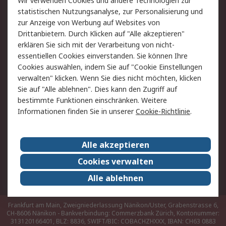
Wir verwenden Cookies und andere Technologien zur
Hilfe
statistischen Nutzungsanalyse, zur Personalisierung und
zur Anzeige von Werbung auf Websites von
Drittanbietern. Durch Klicken auf "Alle akzeptieren"
Rechtliches
erklären Sie sich mit der Verarbeitung von nicht-
AGB
Datenschutz
essentiellen Cookies einverstanden. Sie können Ihre
Cookies auswählen, indem Sie auf "Cookie Einstellungen
Cookie-Richtlinie
Zahlungsbedingungen
verwalten" klicken. Wenn Sie dies nicht möchten, klicken
Copyright/Impressum
Sie auf "Alle ablehnen". Dies kann den Zugriff auf
bestimmte Funktionen einschränken. Weitere
Über RS
Informationen finden Sie in unserer
Cookie-Richtlinie
.
Unternehmen
RS weltweit
Karriere bei RS
Nachhaltigkeit
Alle akzeptieren
Qualität/Umwelt/Zertifikate
Presse-Center
Cookies verwalten
Event-Center
Alle ablehnen
Frankfurt am Main, Zweigniederlassung Nänikon/Uster, Grabenstrasse 6,
CH-8606 Nänikon - Bankverbindung: Commerzbank Zürich, Kontonummer:
313120166401, BLZ: 8836, SWIFT/BIC: COBACHZHXXX, IBAN: CH63 0883