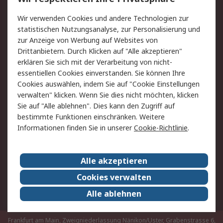
Value Added Services
Lieferlösungen
Rücksendungen
Kontakt
Wir verwenden Cookies und andere Technologien zur
Hilfe
statistischen Nutzungsanalyse, zur Personalisierung und
zur Anzeige von Werbung auf Websites von
Drittanbietern. Durch Klicken auf "Alle akzeptieren"
Rechtliches
erklären Sie sich mit der Verarbeitung von nicht-
AGB
Datenschutz
essentiellen Cookies einverstanden. Sie können Ihre
Cookies auswählen, indem Sie auf "Cookie Einstellungen
Cookie-Richtlinie
Zahlungsbedingungen
verwalten" klicken. Wenn Sie dies nicht möchten, klicken
Copyright/Impressum
Sie auf "Alle ablehnen". Dies kann den Zugriff auf
bestimmte Funktionen einschränken. Weitere
Über RS
Informationen finden Sie in unserer
Cookie-Richtlinie
.
Unternehmen
RS weltweit
Karriere bei RS
Nachhaltigkeit
Alle akzeptieren
Qualität/Umwelt/Zertifikate
Presse-Center
Cookies verwalten
Event-Center
Alle ablehnen
Frankfurt am Main, Zweigniederlassung Nänikon/Uster, Grabenstrasse 6,