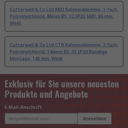
Cutterwell & Co Ltd KBU Rahmenklemme, 1-fach,
Polyvinylchlorid, 86mm BS, 32 IP20 SMD, 86 mm,
Weiß
Cutterwell & Co Ltd CTB Rahmenklemme, 2-fach,
Polyvinylchlorid, 146mm BS, 35 IP20 Bündige
Montage, 146 mm, Weiß
Exklusiv für Sie unsere neuesten
Produkte und Angebote
E-Mail-Anschrift
Anmelden