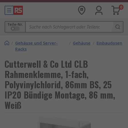
0
Teile-Nr.
/
Gehäuse und Server-
/
Gehäuse
/
Einbaudosen
Racks
Cutterwell & Co Ltd CLB
Rahmenklemme, 1-fach,
Polyvinylchlorid, 86mm BS, 25
IP20 Bündige Montage, 86 mm,
Weiß