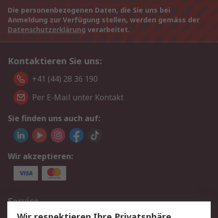
Die personenbezogenen Daten, die Sie uns bei
Anmeldung zur Verfügung stellen, werden gemäss der
Datenschutzerklärung
verarbeitet.
Kontaktieren Sie uns:
+41 (44) 28 36 190
Per E-Mail unter Kontakt
Sie finden uns auch auf:
Wir akzeptieren:
Service
Wir respektieren Ihre Privatsphäre