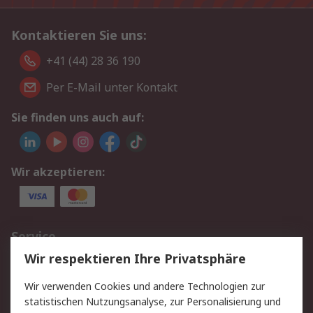
Kontaktieren Sie uns:
+41 (44) 28 36 190
Per E-Mail unter Kontakt
Sie finden uns auch auf:
Wir akzeptieren:
Service
Wir respektieren Ihre Privatsphäre
Value Added Services
Lieferlösungen
Rücksendungen
Kontakt
Wir verwenden Cookies und andere Technologien zur
Hilfe
statistischen Nutzungsanalyse, zur Personalisierung und