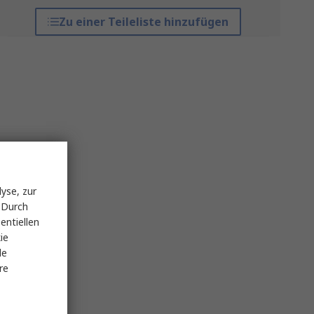
Zu einer Teileliste hinzufügen
yse, zur
 Durch
entiellen
ie
le
re