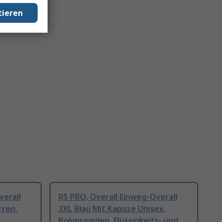
tieren
verall
RS PRO, Overall Einweg-Overall
rren,
3XL Blau Mit Kapuze Unisex,
Polypropylen, Flüssigkeits- und