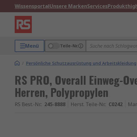
Wissensportal
Unsere Marken
Services
Produkthigh
Menü
Teile-Nr.
/
Persönliche Schutzausrüstung und Arbeitskleidung
RS PRO, Overall Einweg-Ove
Herren, Polypropylen
RS Best.-Nr.
:
245-8888
Herst. Teile-Nr.
:
C0242
Mar