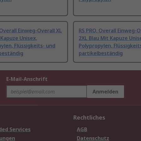
Overall Einweg-Overall XL
RS PRO, Overall Einweg-O
 Kapuze Unisex,
2XL Blau Mit Kapuze Unis
ylen, Flüssigkeits- und
Polypropylen, Flüssigkeit
beständig
partikelbeständig
E-Mail-Anschrift
Anmelden
Rechtliches
ded Services
AGB
sungen
Datenschutz