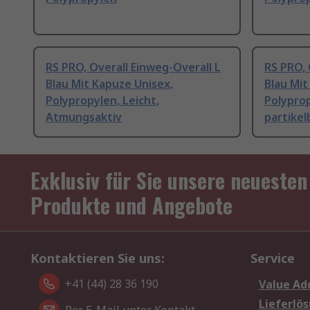
RS PRO, Overall Einweg-Overall L
RS PRO, 
Blau Mit Kapuze Unisex,
Blau Mit
Polypropylen, Leicht,
Polyprop
Atmungsaktiv
partikel
Exklusiv für Sie unsere neuesten
Produkte und Angebote
Kontaktieren Sie uns:
Service
+41 (44) 28 36 190
Value Ad
Lieferlö