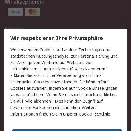
Wir akzeptieren:
Service
Wir respektieren Ihre Privatsphäre
Value Added Services
Lieferlösungen
Rücksendungen
Kontakt
Wir verwenden Cookies und andere Technologien zur
Hilfe
statistischen Nutzungsanalyse, zur Personalisierung und
zur Anzeige von Werbung auf Websites von
Drittanbietern. Durch Klicken auf "Alle akzeptieren"
Rechtliches
erklären Sie sich mit der Verarbeitung von nicht-
AGB
Datenschutz
essentiellen Cookies einverstanden. Sie können Ihre
Cookies auswählen, indem Sie auf "Cookie Einstellungen
Cookie-Richtlinie
Zahlungsbedingungen
verwalten" klicken. Wenn Sie dies nicht möchten, klicken
Copyright/Impressum
Sie auf "Alle ablehnen". Dies kann den Zugriff auf
bestimmte Funktionen einschränken. Weitere
Über RS
Informationen finden Sie in unserer
Cookie-Richtlinie
.
Unternehmen
RS weltweit