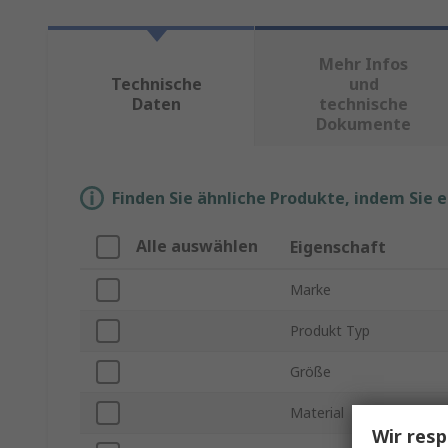
Mehr Infos
Technische
und
Daten
technische
Dokumente
Finden Sie ähnliche Produkte, indem Sie 
Alle auswählen
Eigenschaft
Marke
Produkt Typ
Größe
Material
Wir resp