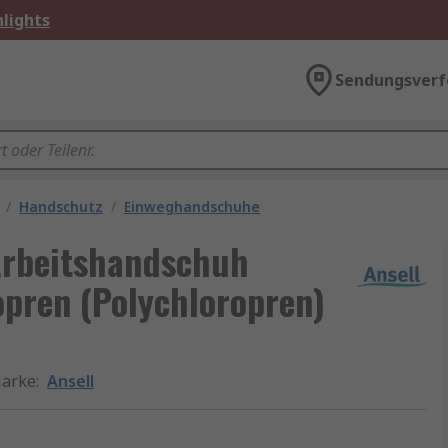
lights
Sendungsverf
/
Handschutz
/
Einweghandschuhe
Arbeitshandschuh
pren (Polychloropren)
arke
:
Ansell