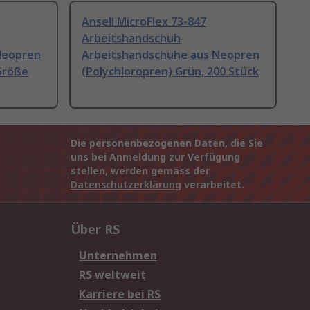
Ansell MicroFlex 73-847
Arbeitshandschuh
Neopren
Arbeitshandschuhe aus Neopren
Größe
(Polychloropren) Grün, 200 Stück
Die personenbezogenen Daten, die Sie
uns bei Anmeldung zur Verfügung
stellen, werden gemäss der
Datenschutzerklärung
verarbeitet.
Über RS
Unternehmen
RS weltweit
Karriere bei RS