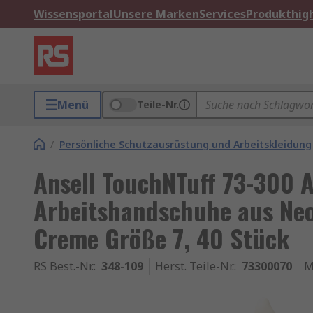
Wissensportal
Unsere Marken
Services
Produkthigh
Menü
Teile-Nr.
/
Persönliche Schutzausrüstung und Arbeitskleidung
Ansell TouchNTuff 73-300 
Arbeitshandschuhe aus Neo
Creme Größe 7, 40 Stück
RS Best.-Nr.
:
348-109
Herst. Teile-Nr.
:
73300070
M