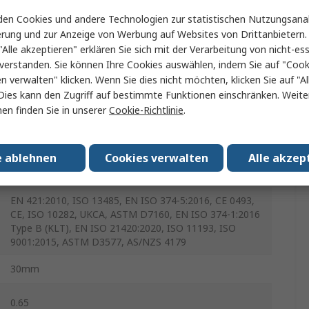
Creme
en Cookies und andere Technologien zur statistischen Nutzungsanal
Arbeitshandschuh
erung und zur Anzeige von Werbung auf Websites von Drittanbietern.
"Alle akzeptieren" erklären Sie sich mit der Verarbeitung von nicht-ess
Nein
verstanden. Sie können Ihre Cookies auswählen, indem Sie auf "Cook
en verwalten" klicken. Wenn Sie dies nicht möchten, klicken Sie auf "Al
40
Dies kann den Zugriff auf bestimmte Funktionen einschränken. Weite
en finden Sie in unserer
Cookie-Richtlinie
.
TouchNTuff 73-300
Nein
e ablehnen
Cookies verwalten
Alle akzep
Nein
EN 421:2010, ISO 13485, EN ISO 374-5:2016, CE 0493,
CE, ISO 10282, UKCA, ASTM D7160, EN ISO 374-1:2016
Type B (KLT), EN ISO 21420:2020, ISO 11193, ISO
9001:2015, ASTM D3577, AS/NZS 4179
30mm
0.65