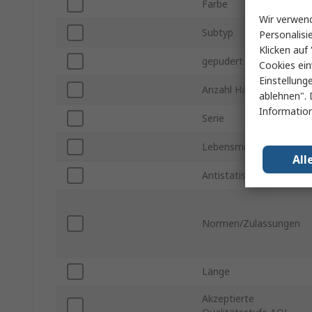
Farbe
Wir verwend
Subtyp
Personalisi
Klicken auf 
gepudert
Cookies ein
Einstellung
Anzahl Handschuhe
ablehnen". 
Information
Serie
Lebensmittelsicher
All
Antistatisch
Normen/Zulassungen
Länge
Akzeptierte