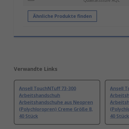
Qualitätsstufe AQL
Ähnliche Produkte finden
Verwandte Links
Ansell TouchNTuff 73-300
Ansell T
Arbeitshandschuh
Arbeits
Arbeitshandschuhe aus Neopren
Arbeits
(Polychloropren) Creme Größe 8,
(Polych
40 Stück
40 Stück