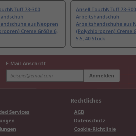
ouchNTuff 73-300
Ansell TouchNTuff 73-300
handschuh
Arbeitshandschuh
handschuhe aus Neopren
Arbeitshandschuhe aus 
loropren) Creme Größe 6,
(Polychloropren) Creme 
5.5, 40 Stück
E-Mail-Anschrift
Anmelden
Rechtliches
ded Services
AGB
sungen
Datenschutz
dungen
Cookie-Richtlinie