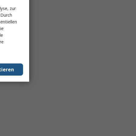
yse, zur
 Durch
entiellen
ie
le
re
tieren