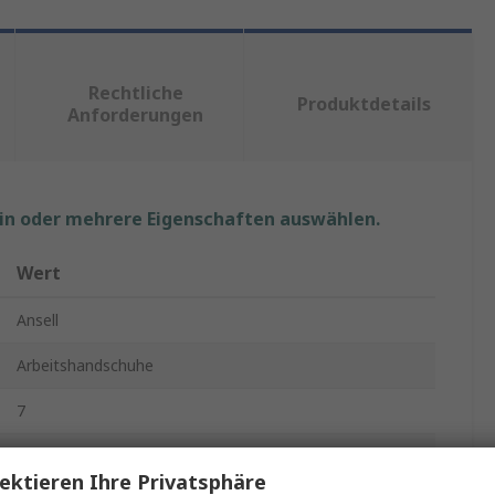
Rechtliche
Produktdetails
Anforderungen
ein oder mehrere Eigenschaften auswählen.
Wert
Ansell
Arbeitshandschuhe
7
Neopren (Polychloropren)
ektieren Ihre Privatsphäre