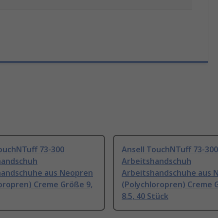
ouchNTuff 73-300
Ansell TouchNTuff 73-300
handschuh
Arbeitshandschuh
handschuhe aus Neopren
Arbeitshandschuhe aus 
loropren) Creme Größe 9,
(Polychloropren) Creme 
8.5, 40 Stück