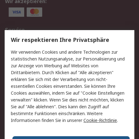
Wir akzeptieren:
Service
Wir respektieren Ihre Privatsphäre
Value Added Services
Lieferlösungen
Rücksendungen
Kontakt
Wir verwenden Cookies und andere Technologien zur
Hilfe
statistischen Nutzungsanalyse, zur Personalisierung und
zur Anzeige von Werbung auf Websites von
Drittanbietern. Durch Klicken auf "Alle akzeptieren"
Rechtliches
erklären Sie sich mit der Verarbeitung von nicht-
AGB
Datenschutz
essentiellen Cookies einverstanden. Sie können Ihre
Cookies auswählen, indem Sie auf "Cookie Einstellungen
Cookie-Richtlinie
Zahlungsbedingungen
verwalten" klicken. Wenn Sie dies nicht möchten, klicken
Copyright/Impressum
Sie auf "Alle ablehnen". Dies kann den Zugriff auf
bestimmte Funktionen einschränken. Weitere
Über RS
Informationen finden Sie in unserer
Cookie-Richtlinie
.
Unternehmen
RS weltweit