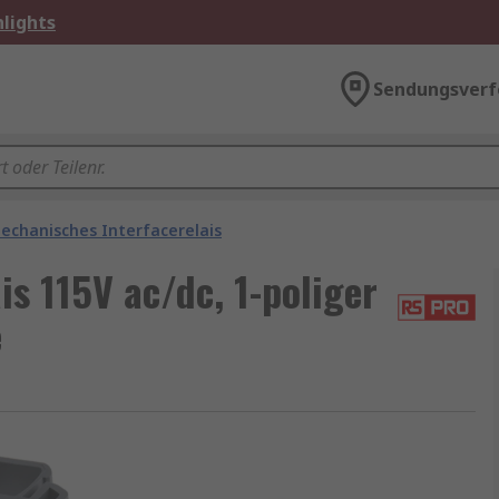
lights
Sendungsverf
echanisches Interfacerelais
s 115V ac/dc, 1-poliger
e