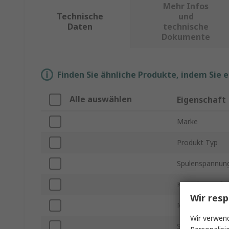
Mehr Infos
Technische
und
Daten
technische
Dokumente
Finden Sie ähnliche Produkte, indem Sie 
Alle auswählen
Eigenschaft
Marke
Produkt Typ
Spulenspannun
Kontakt Konfig
Wir resp
Montageart
Wir verwend
Serie