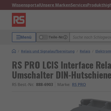
Wissensportal
Unsere Marken
Services
Produkthigh
Menü
Teile-Nr.
/
Relais und Signalaufbereitung
/
Relais
/
Elektrom
RS PRO LCIS Interface Relai
Umschalter DIN-Hutschien
RS Best.-Nr.
:
888-6903
Marke
:
RS PRO