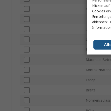
Personalisi
Klicken auf 
Anschlusstyp
Cookies ein
Einstellung
Schaltstrom
ablehnen". 
Information
Schaltspannun
Schaltspannun
All
Betriebstemper
Maximale Betr
Kontaktmateria
Länge
Breite
Normen/Zulass
Höhe