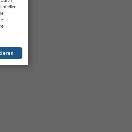
 Durch
entiellen
ie
le
re
tieren