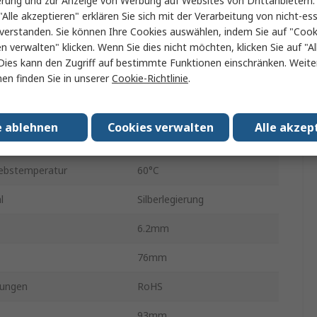
erung und zur Anzeige von Werbung auf Websites von Drittanbietern.
"Alle akzeptieren" erklären Sie sich mit der Verarbeitung von nicht-ess
Einsteckbar
verstanden. Sie können Ihre Cookies auswählen, indem Sie auf "Cook
en verwalten" klicken. Wenn Sie dies nicht möchten, klicken Sie auf "Al
6A
Dies kann den Zugriff auf bestimmte Funktionen einschränken. Weite
en finden Sie in unserer
Cookie-Richtlinie
.
g AC
250V ac
g DC
250V dc
e ablehnen
Cookies verwalten
Alle akzep
atur min.
-25°C
iebstemperatur
60°C
l
Silberlegierung
6.2mm
76mm
ungen
RoHS
93mm