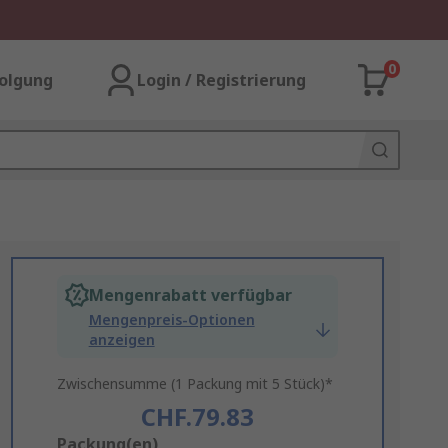
0
olgung
Login / Registrierung
Mengenrabatt verfügbar
Mengenpreis-Optionen
anzeigen
Zwischensumme (1 Packung mit 5 Stück)*
CHF.79.83
Add
Packung(en)