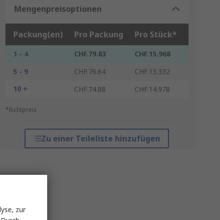
Mengenpreisoptionen
Packung(en)
Pro Packung
Pro Stück*
1 - 4
CHF.79.83
CHF.15.968
5 - 9
CHF.76.64
CHF.15.332
10 +
CHF.74.88
CHF.14.978
*Richtpreis
Zu einer Teileliste hinzufügen
yse, zur