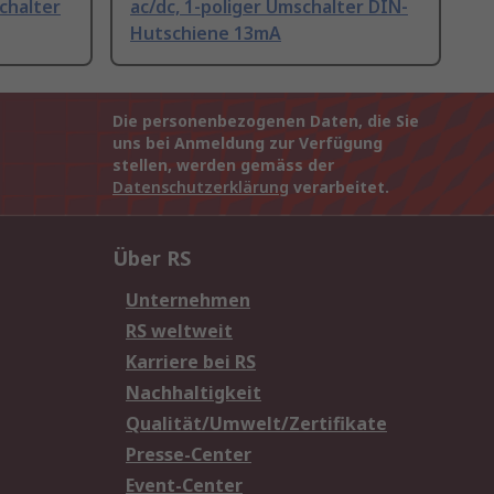
chalter
ac/dc, 1-poliger Umschalter DIN-
Hutschiene 13mA
Die personenbezogenen Daten, die Sie
uns bei Anmeldung zur Verfügung
stellen, werden gemäss der
Datenschutzerklärung
verarbeitet.
Über RS
Unternehmen
RS weltweit
Karriere bei RS
Nachhaltigkeit
Qualität/Umwelt/Zertifikate
Presse-Center
Event-Center