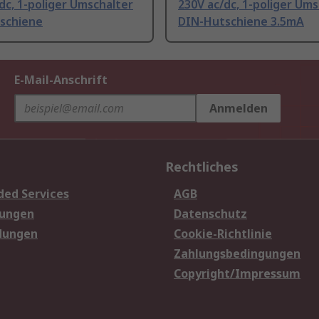
dc, 1-poliger Umschalter
230V ac/dc, 1-poliger Ums
schiene
DIN-Hutschiene 3.5mA
E-Mail-Anschrift
Anmelden
Rechtliches
ded Services
AGB
sungen
Datenschutz
dungen
Cookie-Richtlinie
Zahlungsbedingungen
Copyright/Impressum