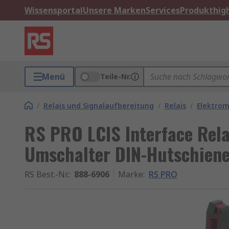
Wissensportal
Unsere Marken
Services
Produkthigh
Menü
Teile-Nr.
/
Relais und Signalaufbereitung
/
Relais
/
Elektrom
RS PRO LCIS Interface Relai
Umschalter DIN-Hutschien
RS Best.-Nr.
:
888-6906
Marke
:
RS PRO