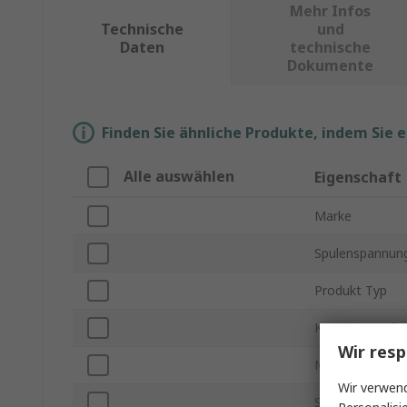
Mehr Infos
Technische
und
Daten
technische
Dokumente
Finden Sie ähnliche Produkte, indem Sie 
Alle auswählen
Eigenschaft
Marke
Spulenspannun
Produkt Typ
Kontakt Konfig
Wir resp
Montageart
Wir verwend
Serie