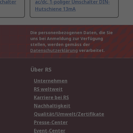
chalter
ac/dc, 1-poliger Umschalter DIN-
Hutschiene 13mA
Die personenbezogenen Daten, die Sie
uns bei Anmeldung zur Verfügung
stellen, werden gemäss der
Datenschutzerklärung
verarbeitet.
Über RS
Unternehmen
RS weltweit
Karriere bei RS
Nachhaltigkeit
Qualität/Umwelt/Zertifikate
Presse-Center
Event-Center