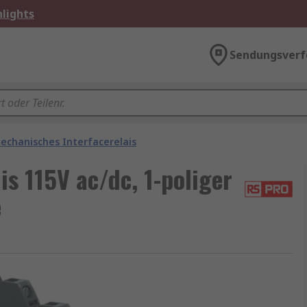
lights
Sendungsverf
echanisches Interfacerelais
s 115V ac/dc, 1-poliger
e