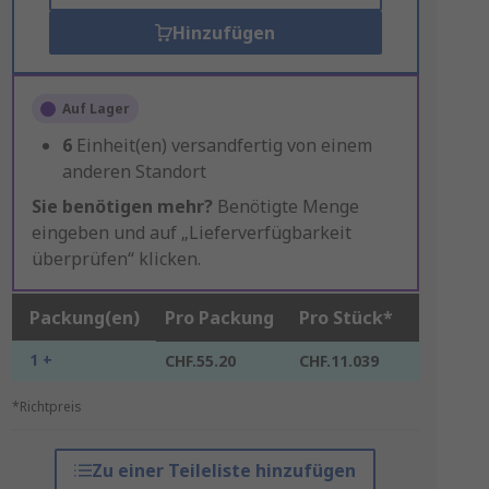
Hinzufügen
Auf Lager
6
Einheit(en) versandfertig von einem
anderen Standort
Sie benötigen mehr?
Benötigte Menge
eingeben und auf „Lieferverfügbarkeit
überprüfen“ klicken.
Packung(en)
Pro Packung
Pro Stück*
1 +
CHF.55.20
CHF.11.039
*Richtpreis
Zu einer Teileliste hinzufügen