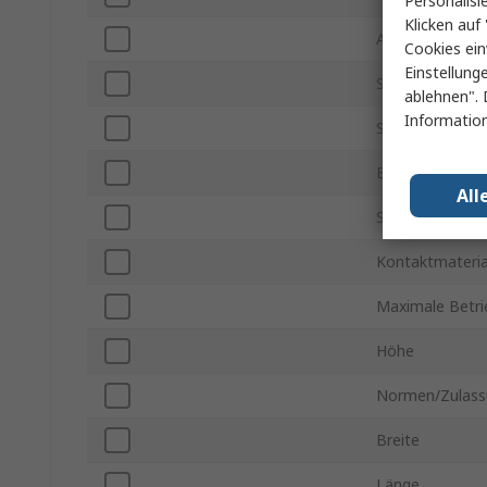
Personalisi
Klicken auf 
Anschlusstyp
Cookies ein
Einstellung
Schaltstrom
ablehnen". 
Information
Schaltspannun
Betriebstemper
All
Schaltspannun
Kontaktmateria
Maximale Betr
Höhe
Normen/Zulass
Breite
Länge