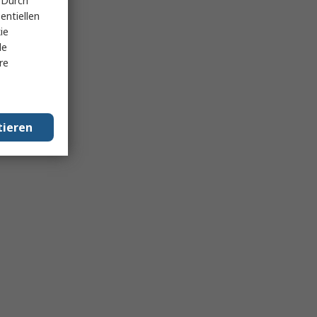
 Durch
entiellen
ie
le
re
tieren