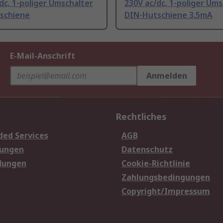
dc, 1-poliger Umschalter
230V ac/dc, 1-poliger Ums
schiene
DIN-Hutschiene 3.5mA
E-Mail-Anschrift
Anmelden
Rechtliches
ded Services
AGB
sungen
Datenschutz
dungen
Cookie-Richtlinie
Zahlungsbedingungen
Copyright/Impressum