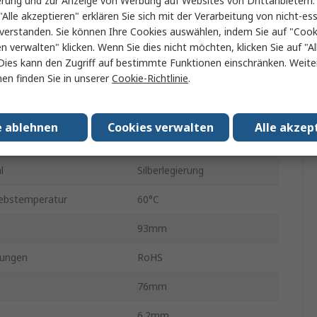
erung und zur Anzeige von Werbung auf Websites von Drittanbietern.
"Alle akzeptieren" erklären Sie sich mit der Verarbeitung von nicht-ess
Einsteckbar
verstanden. Sie können Ihre Cookies auswählen, indem Sie auf "Cook
en verwalten" klicken. Wenn Sie dies nicht möchten, klicken Sie auf "Al
6A
Dies kann den Zugriff auf bestimmte Funktionen einschränken. Weite
en finden Sie in unserer
Cookie-Richtlinie
.
g AC
250V ac
atur min.
-25°C
e ablehnen
Cookies verwalten
Alle akzep
g DC
250V dc
l
Silberlegierung
iebstemperatur
60°C
93mm
ungen
RoHS
76mm
6.2mm