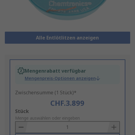
Alle Entlötlitzen anzeigen
Mengenrabatt verfügbar
Mengenpreis-Optionen anzeigen
Zwischensumme (1 Stück)*
CHF.3.899
Add
Stück
to
Menge auswählen oder eingeben
Basket