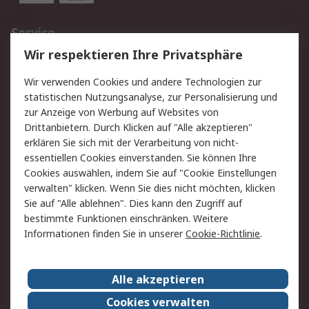
Service
Wir respektieren Ihre Privatsphäre
Value Added Services
Lieferlösungen
Rücksendungen
Kontakt
Wir verwenden Cookies und andere Technologien zur
Hilfe
statistischen Nutzungsanalyse, zur Personalisierung und
zur Anzeige von Werbung auf Websites von
Drittanbietern. Durch Klicken auf "Alle akzeptieren"
Rechtliches
erklären Sie sich mit der Verarbeitung von nicht-
AGB
Datenschutz
essentiellen Cookies einverstanden. Sie können Ihre
Cookies auswählen, indem Sie auf "Cookie Einstellungen
Cookie-Richtlinie
Zahlungsbedingungen
verwalten" klicken. Wenn Sie dies nicht möchten, klicken
Copyright/Impressum
Sie auf "Alle ablehnen". Dies kann den Zugriff auf
bestimmte Funktionen einschränken. Weitere
Über RS
Informationen finden Sie in unserer
Cookie-Richtlinie
.
Unternehmen
RS weltweit
Karriere bei RS
Nachhaltigkeit
Alle akzeptieren
Qualität/Umwelt/Zertifikate
Presse-Center
Cookies verwalten