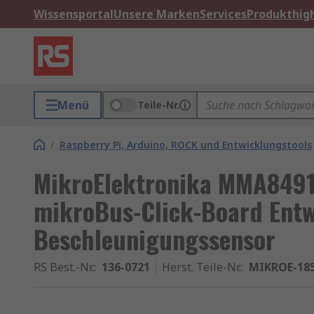
Wissensportal
Unsere Marken
Services
Produkthigh
Menü
Teile-Nr.
/
Raspberry Pi, Arduino, ROCK und Entwicklungstools
MikroElektronika MMA8491
mikroBus-Click-Board Entw
Beschleunigungssensor
RS Best.-Nr.
:
136-0721
Herst. Teile-Nr.
:
MIKROE-18