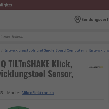
lights
Sendungsverf
/
Entwicklungstools und Single Board Computer
/
Entwicklun
Q TILTnSHAKE Klick,
icklungstool Sensor,
53
Marke
:
MikroElektronika