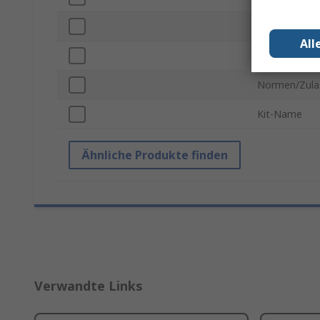
Vorgestelltes
All
Kit-Klassifizi
Normen/Zula
Kit-Name
Ähnliche Produkte finden
Verwandte Links