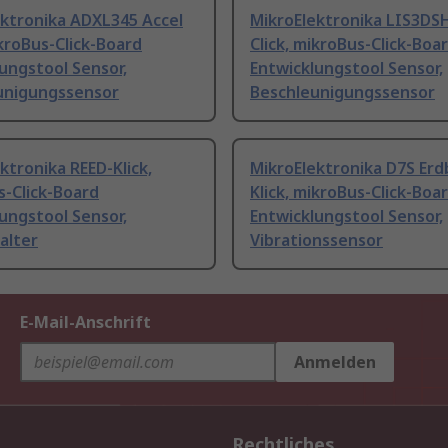
ektronika ADXL345 Accel
MikroElektronika LIS3DSH
ikroBus-Click-Board
Click, mikroBus-Click-Boa
ungstool Sensor,
Entwicklungstool Sensor,
unigungssensor
Beschleunigungssensor
ktronika REED-Klick,
MikroElektronika D7S Er
-Click-Board
Klick, mikroBus-Click-Boa
ungstool Sensor,
Entwicklungstool Sensor,
alter
Vibrationssensor
E-Mail-Anschrift
Anmelden
Rechtliches