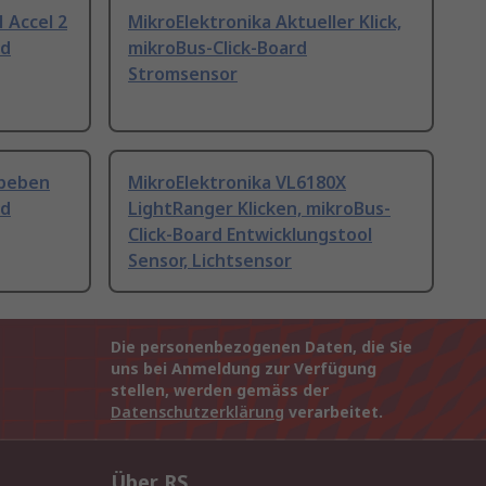
 Accel 2
MikroElektronika Aktueller Klick,
rd
mikroBus-Click-Board
Stromsensor
dbeben
MikroElektronika VL6180X
rd
LightRanger Klicken, mikroBus-
Click-Board Entwicklungstool
Sensor, Lichtsensor
Die personenbezogenen Daten, die Sie
uns bei Anmeldung zur Verfügung
stellen, werden gemäss der
Datenschutzerklärung
verarbeitet.
Über RS