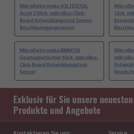
MikroElektronika H3LIS331DL
MikroEl
Accel 3 Klick, mikroBus-Click-
Click, m
Board Entwicklungstool Sensor,
Entwickl
Beschleunigungssensor
Beschle
MikroElektronika BMM150
MikroEle
Geomagnetischer Klick, mikroBus-
mikroBus
Click-Board Entwicklungstool
Entwickl
Sensor
Reedsch
Exklusiv für Sie unsere neuesten
Produkte und Angebote
Kontaktieren Sie uns:
Service