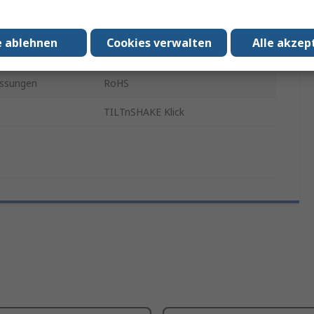
 Gerät
MMA8491Q
e ablehnen
Cookies verwalten
Alle akzep
erung
mikroBus-Click-Board
ssungen
RoHS
TILTnSHAKE Klick