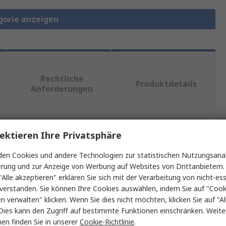
gorie anzeigen
Rechtliche
Produktdetails
Anforderungen
ektieren Ihre Privatsphäre
ein oder mehrere Eigenschaften auswählen.
en Cookies und andere Technologien zur statistischen Nutzungsanal
t
Wert
erung und zur Anzeige von Werbung auf Websites von Drittanbietern.
"Alle akzeptieren" erklären Sie sich mit der Verarbeitung von nicht-ess
MikroElektronika
verstanden. Sie können Ihre Cookies auswählen, indem Sie auf "Cook
en verwalten" klicken. Wenn Sie dies nicht möchten, klicken Sie auf "Al
Entwicklungstool Sensor
Dies kann den Zugriff auf bestimmte Funktionen einschränken. Weite
en finden Sie in unserer
Cookie-Richtlinie
.
logie
Beschleunigungssensor