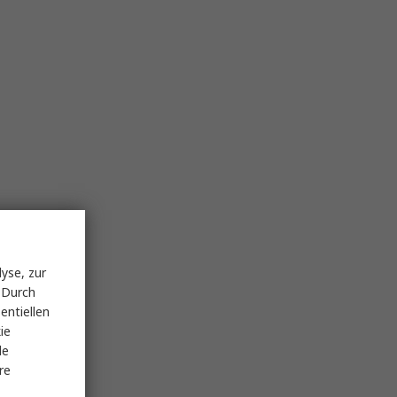
yse, zur
 Durch
entiellen
ie
le
re