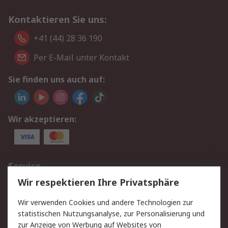
Kontaktieren Sie uns:
+41 (44) 28 36 190
Per E-Mail unter Kontakt
Sie finden uns auch auf:
Wir akzeptieren:
Service
Wir respektieren Ihre Privatsphäre
Value Added Services
Lieferlösungen
Rücksendungen
Kontakt
Wir verwenden Cookies und andere Technologien zur
Hilfe
statistischen Nutzungsanalyse, zur Personalisierung und
zur Anzeige von Werbung auf Websites von