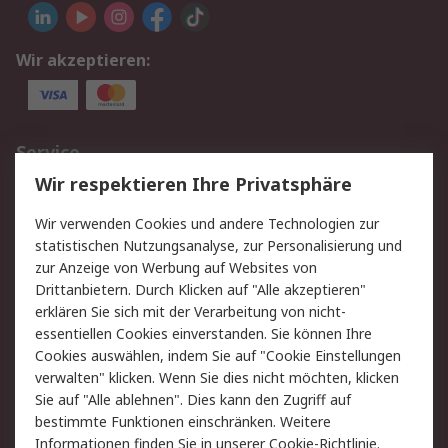
Wir akzeptieren:
Service
Wir respektieren Ihre Privatsphäre
Value Added Services
Lieferlösungen
Rücksendungen
Kontakt
Wir verwenden Cookies und andere Technologien zur
Hilfe
statistischen Nutzungsanalyse, zur Personalisierung und
zur Anzeige von Werbung auf Websites von
Drittanbietern. Durch Klicken auf "Alle akzeptieren"
Rechtliches
erklären Sie sich mit der Verarbeitung von nicht-
AGB
Datenschutz
essentiellen Cookies einverstanden. Sie können Ihre
Cookies auswählen, indem Sie auf "Cookie Einstellungen
Cookie-Richtlinie
Zahlungsbedingungen
verwalten" klicken. Wenn Sie dies nicht möchten, klicken
Copyright/Impressum
Sie auf "Alle ablehnen". Dies kann den Zugriff auf
bestimmte Funktionen einschränken. Weitere
Über RS
Informationen finden Sie in unserer
Cookie-Richtlinie
.