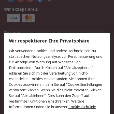
Wir akzeptieren:
Service
Wir respektieren Ihre Privatsphäre
Value Added Services
Lieferlösungen
Rücksendungen
Kontakt
Wir verwenden Cookies und andere Technologien zur
Hilfe
statistischen Nutzungsanalyse, zur Personalisierung und
zur Anzeige von Werbung auf Websites von
Drittanbietern. Durch Klicken auf "Alle akzeptieren"
Rechtliches
erklären Sie sich mit der Verarbeitung von nicht-
AGB
Datenschutz
essentiellen Cookies einverstanden. Sie können Ihre
Cookies auswählen, indem Sie auf "Cookie Einstellungen
Cookie-Richtlinie
Zahlungsbedingungen
verwalten" klicken. Wenn Sie dies nicht möchten, klicken
Copyright/Impressum
Sie auf "Alle ablehnen". Dies kann den Zugriff auf
bestimmte Funktionen einschränken. Weitere
Über RS
Informationen finden Sie in unserer
Cookie-Richtlinie
.