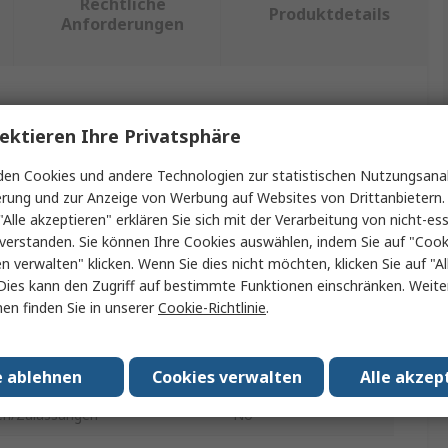
Rechtliche
Produktdetails
Anforderungen
ein oder mehrere Eigenschaften auswählen.
ektieren Ihre Privatsphäre
nschaft
Wert
en Cookies und andere Technologien zur statistischen Nutzungsanal
erung und zur Anzeige von Werbung auf Websites von Drittanbietern.
Electrolube
"Alle akzeptieren" erklären Sie sich mit der Verarbeitung von nicht-ess
verstanden. Sie können Ihre Cookies auswählen, indem Sie auf "Cook
kt Typ
Kontaktfett
en verwalten" klicken. Wenn Sie dies nicht möchten, klicken Sie auf "Al
Dies kann den Zugriff auf bestimmte Funktionen einschränken. Weite
lsname
SGB
en finden Sie in unserer
Cookie-Richtlinie
.
segröße
Spritze
degröße
20 ml
e ablehnen
Cookies verwalten
Alle akzep
n/Zulassungen
No