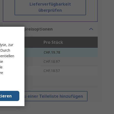
Lieferverfügbarkeit
überprüfen
Mengenpreisoptionen
Stück
Pro Stück
yse, zur
 Durch
1 - 5
CHF.19.78
entiellen
ie
6 - 14
CHF.18.97
le
15 +
CHF.18.57
re
*Richtpreis
tieren
Zu einer Teileliste hinzufügen