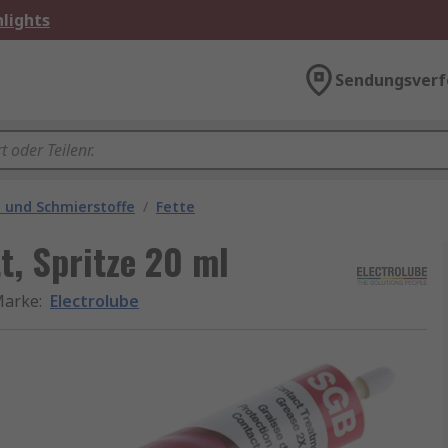
lights
Sendungsverf
e und Schmierstoffe
/
Fette
t, Spritze 20 ml
arke
:
Electrolube