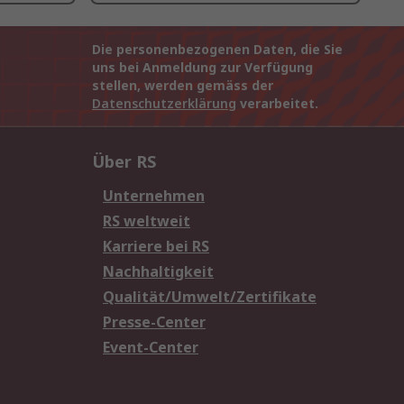
Die personenbezogenen Daten, die Sie
uns bei Anmeldung zur Verfügung
stellen, werden gemäss der
Datenschutzerklärung
verarbeitet.
Über RS
Unternehmen
RS weltweit
Karriere bei RS
Nachhaltigkeit
Qualität/Umwelt/Zertifikate
Presse-Center
Event-Center