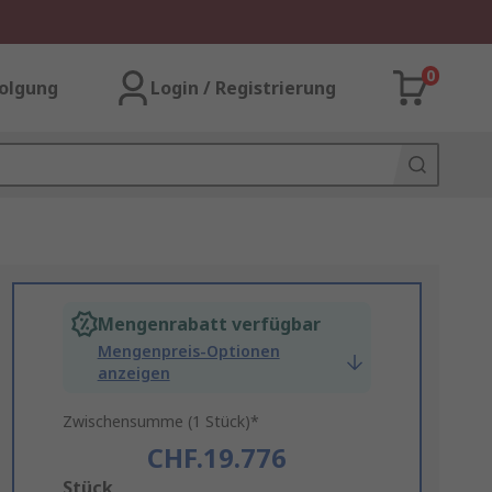
0
olgung
Login / Registrierung
Mengenrabatt verfügbar
Mengenpreis-Optionen
anzeigen
Zwischensumme (1 Stück)*
CHF.19.776
Add
Stück