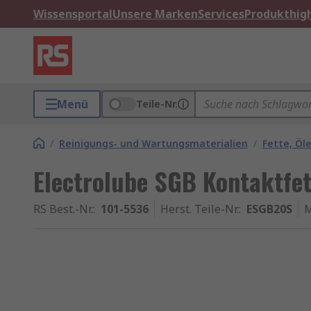
Wissensportal
Unsere Marken
Services
Produkthigh
Menü
Teile-Nr.
/
Reinigungs- und Wartungsmaterialien
/
Fette, Öl
Electrolube SGB Kontaktfet
RS Best.-Nr.
:
101-5536
Herst. Teile-Nr.
:
ESGB20S
M