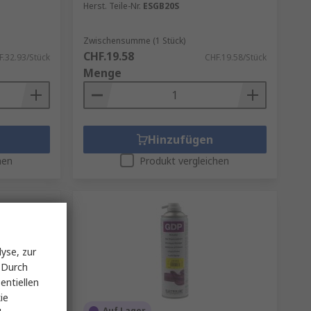
Herst. Teile-Nr.
ESGB20S
Zwischensumme (1 Stück)
CHF.19.58
F.32.93/Stück
CHF.19.58/Stück
Menge
Hinzufügen
hen
Produkt vergleichen
yse, zur
 Durch
entiellen
ie
Auf Lager