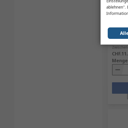
Einstellung
ablehnen". 
Electro
Information
Strips,
Packung
RS Best.-N
All
Herst. Tei
Zwischens
CHF.11
Menge