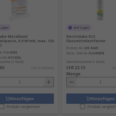
Lager
Auf Lager
lube Metalloxid
Electrolube FLU
itpaste, 0.9 W/mK, max. 130
Flussmittelentferner
l
RS Best.-Nr.
205-8449
r.
113-0455
Herst. Teile-Nr.
FLU400DB
le-Nr.
HTC35SL
summe (1 Stück)
Zwischensumme (1 Stück)
.03
CHF.22.13
CHF.23.03/Stück
CH
Menge
Hinzufügen
Hinzufügen
Produkt vergleichen
Produkt vergleic