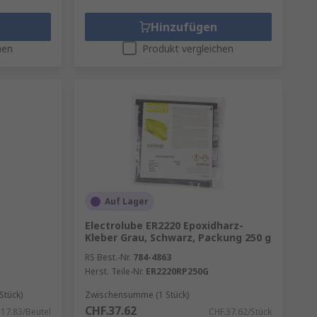
Hinzufügen
hen
Produkt vergleichen
Auf Lager
Electrolube ER2220 Epoxidharz-
Kleber Grau, Schwarz, Packung 250 g
RS Best.-Nr.
784-4863
Herst. Teile-Nr.
ER2220RP250G
Stück)
Zwischensumme (1 Stück)
CHF.37.62
.17.83/Beutel
CHF.37.62/Stück