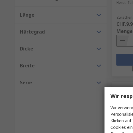
Herst. Tei
Länge
Zwischen
CHF.9.9
Menge
Härtegrad
Dicke
Breite
Serie
Wir resp
Wir verwend
Personalisi
Klicken auf 
Cookies ein
Auf 