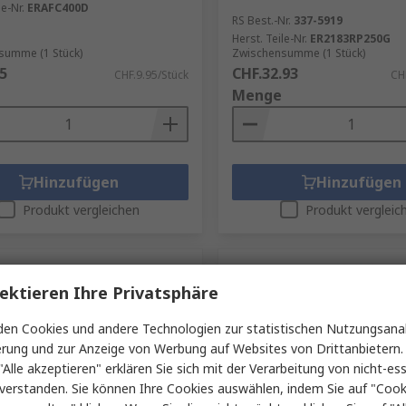
le-Nr.
ERAFC400D
RS Best.-Nr.
337-5919
Herst. Teile-Nr.
ER2183RP250G
summe (1 Stück)
Zwischensumme (1 Stück)
5
CHF.32.93
CHF.9.95/Stück
CH
Menge
Hinzufügen
Hinzufügen
Produkt vergleichen
Produkt vergleic
ektieren Ihre Privatsphäre
en Cookies und andere Technologien zur statistischen Nutzungsanal
erung und zur Anzeige von Werbung auf Websites von Drittanbietern.
"Alle akzeptieren" erklären Sie sich mit der Verarbeitung von nicht-ess
verstanden. Sie können Ihre Cookies auswählen, indem Sie auf "Cook
Lager
Auf Lager