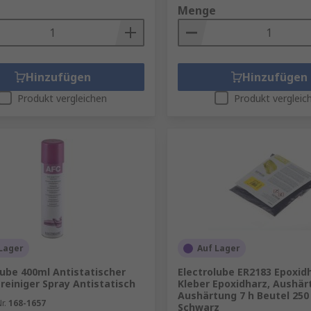
Menge
Hinzufügen
Hinzufügen
Produkt vergleichen
Produkt vergleic
Lager
Auf Lager
lube 400ml Antistatischer
Electrolube ER2183 Epoxid
einiger Spray Antistatisch
Kleber Epoxidharz, Aushär
Aushärtung 7 h Beutel 250
r.
168-1657
Schwarz