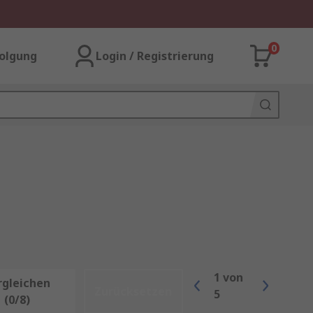
0
olgung
Login / Registrierung
1
von
rgleichen
Zurücksetzen
5
(0/8)