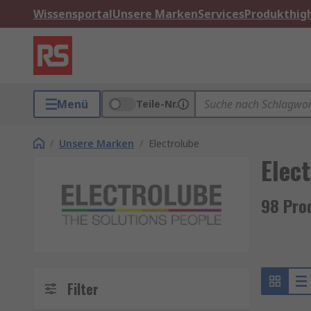
Wissensportal
Unsere Marken
Services
Produkthigh
Menü
Teile-Nr.
/
Unsere Marken
/
Electrolube
Elec
98 Pro
Filter