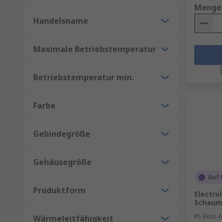
Menge
Handelsname
Maximale Betriebstemperatur
Betriebstemperatur min.
Farbe
Gebindegröße
Gehäusegröße
Auf 
Produktform
Electro
Schaumr
RS Best.-N
Wärmeleitfähigkeit