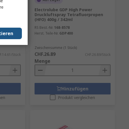
le
re
ger
Electrolube GDP High Power
Druckluftspray Tetrafluorpropen
(HFO) 400g / 342ml
,
RS Best.-Nr.
168-8578
tieren
Herst. Teile-Nr.
GDP400
Zwischensumme (1 Stück)
CHF.26.89
F.14.61/Stück
CHF.26.89/Stück
Menge
Hinzufügen
hen
Produkt vergleichen