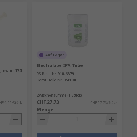
Auf Lager
Electrolube IPA Tube
, max. 130
RS Best.-Nr.
910-6879
Herst. Teile-Nr.
IPA100
Zwischensumme (1 Stück)
CHF.27.73
HF.6.92/Stück
CHF.27.73/Stück
Menge