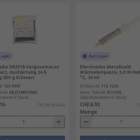
Lager
Auf Lager
lube ER2218 Vergussmasse
Electrolube Metalloxid
arz, Aushärtung 24 h
Wärmeleitpaste, 0.9 W/mK
 250 g Schwarz
°C, 10 ml
r.
725-9997
RS Best.-Nr.
112-7229
le-Nr.
ER2218RP250G
Herst. Teile-Nr.
HTC10S
summe (1 Stück)
Zwischensumme (1 Stück)
.16
CHF.6.92
CHF.28.16/Stück
C
Menge