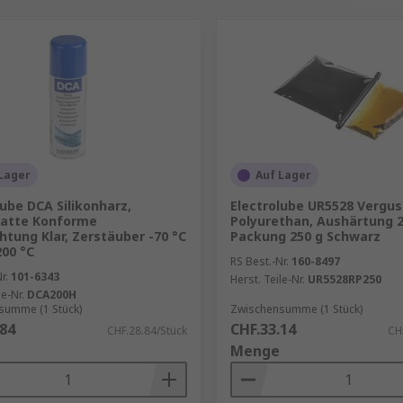
Lager
Auf Lager
lube DCA Silikonharz,
Electrolube UR5528 Vergu
latte Konforme
Polyurethan, Aushärtung 2
htung Klar, Zerstäuber -70 °C
Packung 250 g Schwarz
200 °C
RS Best.-Nr.
160-8497
r.
101-6343
Herst. Teile-Nr.
UR5528RP250
le-Nr.
DCA200H
summe (1 Stück)
Zwischensumme (1 Stück)
.84
CHF.33.14
CHF.28.84/Stück
CH
Menge