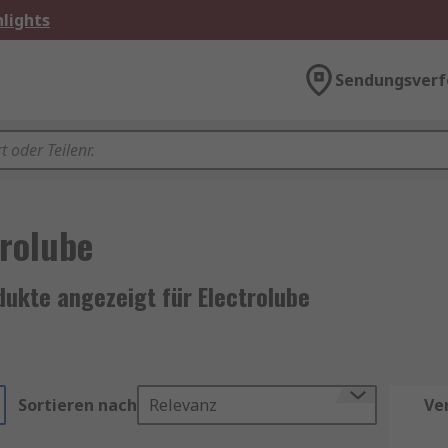
lights
Sendungsverf
trolube
dukte angezeigt für Electrolube
Sortieren nach
Relevanz
Ve