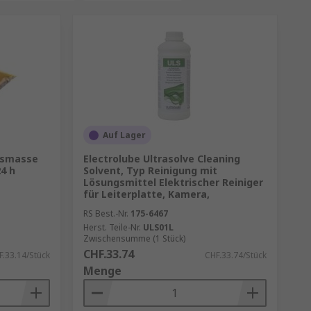
Auf Lager
ssmasse
Electrolube Ultrasolve Cleaning
4 h
Solvent, Typ Reinigung mit
Lösungsmittel Elektrischer Reiniger
für Leiterplatte, Kamera,
RS Best.-Nr.
175-6467
Herst. Teile-Nr.
ULS01L
Zwischensumme (1 Stück)
CHF.33.74
F.33.14/Stück
CHF.33.74/Stück
Menge