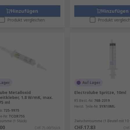
Hinzufügen
Hinzufügen
Produkt vergleichen
Produkt vergleic
Lager
Auf Lager
lube Metalloxid
Electrolube Spritze, 10ml
itkleber, 1.8 W/mK, max.
RS Best.-Nr.
768-2319
75 ml
Herst. Teile-Nr.
SYR10ML
r.
725-9975
le-Nr.
TCOR75S
summe (1 Stück)
Zwischensumme (1 Beutel mit 10 
.00
CHF.17.83
CHF.75.00/Stück
CHF